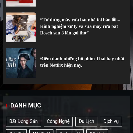
“Tự dưng máy rửa bát nhà tôi báo lỗi –
Kinh nghiệm xử lý và sửa máy rửa bát
Bosch sau 3 lần gọi thợ”
Điểm danh những bộ phim Thái hay nhất
trên Netflix hiện nay.
DANH MỤC
Bất Động Sản
Công Nghệ
Du Lịch
Dịch vụ