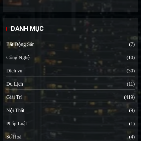
DANH MỤC
Bất Động Sản
(7)
Công Nghệ
(10)
Dịch vụ
(30)
Du Lịch
(11)
Giải Trí
(419)
Nội Thất
(9)
Pháp Luật
(1)
Số Hoá
(4)