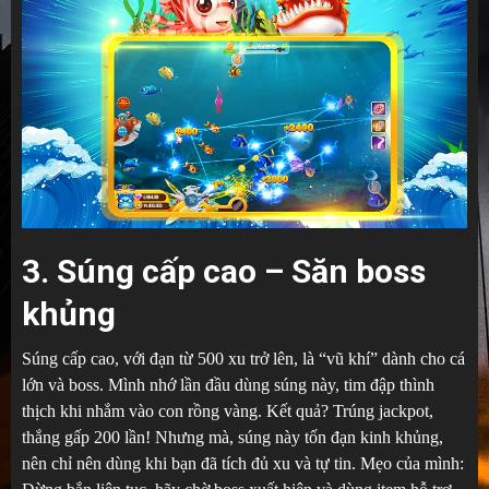
3. Súng cấp cao – Săn boss
khủng
Súng cấp cao, với đạn từ 500 xu trở lên, là “vũ khí” dành cho cá
lớn và boss. Mình nhớ lần đầu dùng súng này, tim đập thình
thịch khi nhắm vào con rồng vàng. Kết quả? Trúng jackpot,
thắng gấp 200 lần! Nhưng mà, súng này tốn đạn kinh khủng,
nên chỉ nên dùng khi bạn đã tích đủ xu và tự tin. Mẹo của mình: