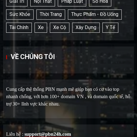
Giải Trí
Nội Thất
Pháp Luật
Số Hoá
Sức Khỏe
Thời Trang
Thực Phẩm - Đồ Uống
Tài Chính
Xe
Xe Cộ
Xây Dựng
Y Tế
VỀ CHÚNG TÔI
Cung cấp thệ thống PBN mạnh mẽ giúp bạn có cơ vào top
nhanh chống, với hơn 100+ domain VN , và domain quốc tế, hỗ
trợ 30+ lĩnh vực khác nhau.
Liên hệ :
support@pbn24h.com