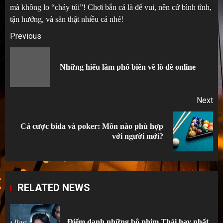
mà không lo “cháy túi”! Chơi bắn cá là để vui, nên cứ bình tĩnh,
tận hưởng, và săn thật nhiều cá nhé!
Post
Previous
navigation
Pr
Những hiểu lầm phổ biến về lô đề online
po
Next
Cá cược bida và poker: Môn nào phù hợp
Next
với người mới?
post:
RELATED NEWS
Điểm danh những bộ phim Thái hay nhất