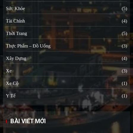
Sức Khỏe
(5)
Tài Chính
(4)
Thời Trang
(5)
Thực Phẩm – Đồ Uống
(3)
Xây Dựng
(4)
Xe
(3)
Xe Cộ
(1)
Y Tế
(1)
BÀI VIẾT MỚI