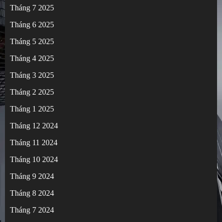
Tháng 7 2025
Tháng 6 2025
Tháng 5 2025
Tháng 4 2025
Tháng 3 2025
Tháng 2 2025
Tháng 1 2025
Tháng 12 2024
Tháng 11 2024
Tháng 10 2024
Tháng 9 2024
Tháng 8 2024
Tháng 7 2024