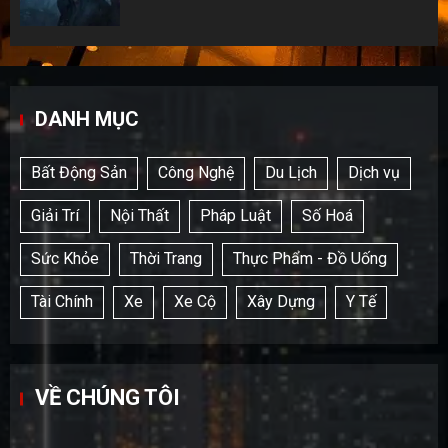
DANH MỤC
Bất Động Sản
Công Nghệ
Du Lịch
Dịch vụ
Giải Trí
Nội Thất
Pháp Luật
Số Hoá
Sức Khỏe
Thời Trang
Thực Phẩm - Đồ Uống
Tài Chính
Xe
Xe Cộ
Xây Dựng
Y Tế
VỀ CHÚNG TÔI