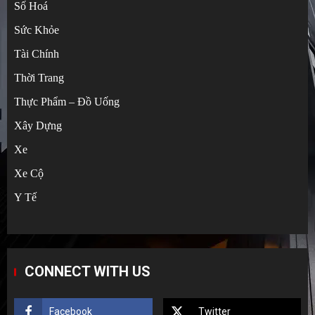
Số Hoá
Sức Khỏe
Tài Chính
Từ điển thuật ngữ bỏ túi khi tự mua hàng
Thời Trang
Trung Quốc
Thực Phẩm – Đồ Uống
3
Xây Dựng
Xe
Bật Mí 5 Món Quà Mạ Vàng “Đỉnh Cao”
Xe Cộ
Khách Hàng VIP Nào Cũng Mê
4
Y Tế
“Tự dưng máy rửa bát nhà tôi báo lỗi –
Kinh nghiệm xử lý và sửa máy rửa bát
Bosch sau 3 lần gọi thợ”
CONNECT WITH US
5
Facebook
Twitter