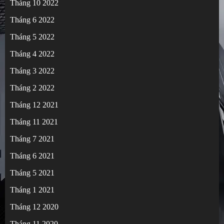
Tháng 10 2022
Tháng 6 2022
Tháng 5 2022
Tháng 4 2022
Tháng 3 2022
Tháng 2 2022
Tháng 12 2021
Tháng 11 2021
Tháng 7 2021
Tháng 6 2021
Tháng 5 2021
Tháng 1 2021
Tháng 12 2020
Tháng 11 2020