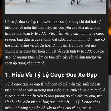
Cá cược đua xe đạp (
https://ehi88.com/
) không chỉ đòi hỏi sự
hiểu biết về môn thể thao này, mà còn yêu cầu khả năng phân
tích và tính toán tỷ lệ cược. Việc nắm vững cách tính tỷ lệ cược
sẽ giúp bạn đưa ra quyết định đặt cược thông minh hơn, tăng cơ
hội chiến thắng và tối ưu hóa lợi nhuận. Trong bài viết này,
chúng ta sẽ cùng tìm hiểu chi tiết về cách tính tỷ lệ cược đua xe
đạp, từ những khái niệm cơ bản đến các yếu tố ảnh hưởng và
cách áp dụng vào thực tế.
1. Hiểu Về Tỷ Lệ Cược Đua Xe Đạp
Tỷ lệ cược đua xe đạp là một con số thể hiện xác suất một sự
kiện cụ thể sẽ xảy ra trong một cuộc đua. Nhà cái sẽ đưa ra tỷ lệ
cược dựa trên nhiều yếu tố như phong độ của các tay đua, lịch
sử đối đầu, điều kiện đường đua, thời tiết,… Tỷ lệ cược càng
thấp, khả năng sự kiện đó xảy ra càng cao và ngược lại.