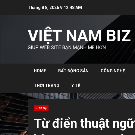
Skip
Tháng 8 8, 2026
9:12:50 AM
to
content
VIỆT NAM BIZ
GIÚP WEB SITE BẠN MẠNH MẼ HƠN
HOME
BẤT ĐỘNG SẢN
CÔNG NGHỆ
THỜI TRANG
Y TẾ
Dịch vụ
Từ điển thuật ngữ