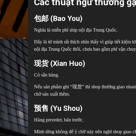
Các thuật ngữ thường g
包邮 (Bao You)
Nghĩa là miễn phí ship nội địa Trung Quốc.
Đây là từ mình rất thích nhìn thấy vì giúp tiết kiệm k
nội địa Trung Quốc thôi, chưa bao gồm phí vận chu
现货 (Xian Huo)
Có sẵn hàng.
Nếu sản phẩm ghi “现货” thì shop thường giao nhanh 
chờ sản xuất thêm.
预售 (Yu Shou)
Hàng preorder, bán trước.
Mình từng không để ý chữ này nên nghĩ shop giao ch