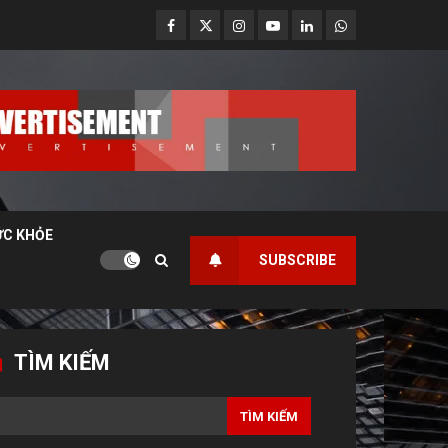
Facebook
Twitter
Instagram
Youtube
Linkedin
Whatsapp
ỨC KHỎE
SUBSCRIBE
TÌM KIẾM
TÌM KIẾM