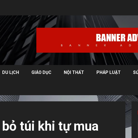
DU LỊCH
GIÁO DỤC
NỘI THẤT
PHÁP LUẬT
S
 bỏ túi khi tự mua