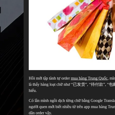
Hồi mới tập tành tự order
mua hàng Trung Quốc
, mì
là thấy hàng loạt chữ như “已发货”, “待付款”, “包邮”, 
hiểu.
Có lần mình ngồi dịch từng chữ bằng Google Transla
người quen mới biết nhiều từ trên app mua hàng Trung
dân order vậy.