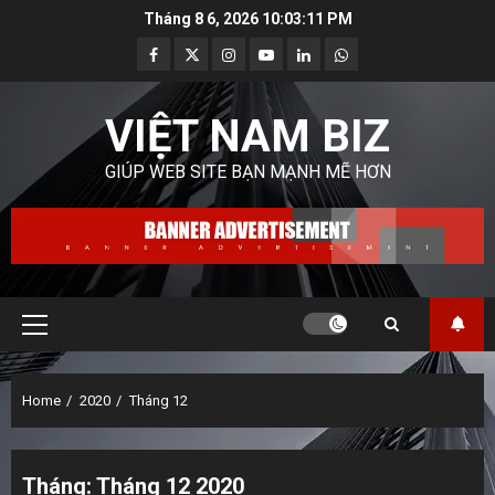
Skip
Tháng 8 6, 2026
10:03:13 PM
to
Facebook
Twitter
Instagram
Youtube
Linkedin
Whatsapp
content
VIỆT NAM BIZ
GIÚP WEB SITE BẠN MẠNH MẼ HƠN
Primary
Menu
Home
2020
Tháng 12
Tháng:
Tháng 12 2020