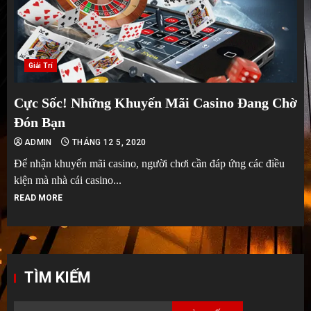
Giải Trí
Cực Sốc! Những Khuyến Mãi Casino Đang Chờ
Đón Bạn
ADMIN
THÁNG 12 5, 2020
Để nhận khuyến mãi casino, người chơi cần đáp ứng các điều
kiện mà nhà cái casino...
READ MORE
TÌM KIẾM