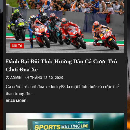
Giải Trí
Đánh Bại Đối Thủ: Hướng Dẫn Cá Cược Trò
Chơi Đua Xe
ADMIN
THÁNG 12 20, 2020
Cá cược trò chơi đua xe lucky88 là một hình thức cá cược thể
thao trong đó...
READ MORE