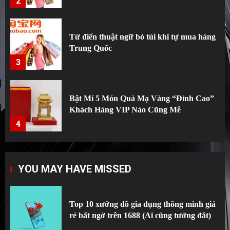
3
Bật Mí 5 Món Quà Mạ Vàng “Đỉnh Cao”
Khách Hàng VIP Nào Cũng Mê
4
“Tự dưng máy rửa bát nhà tôi báo lỗi –
Kinh nghiệm xử lý và sửa máy rửa bát
Bosch sau 3 lần gọi thợ”
5
Top 10 xưởng đồ gia dụng thông minh giá
YOU MAY HAVE MISSED
rẻ bất ngờ trên 1688 (Ai cũng tưởng đắt)
1
Top 10 xưởng đồ gia dụng thông minh giá
rẻ bất ngờ trên 1688 (Ai cũng tưởng đắt)
Kinh nghiệm xương máu sau 5 năm
chuyên đánh hàng Taobao: Tiền không