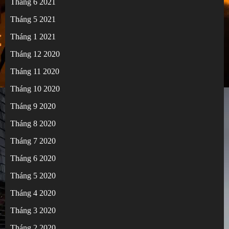
Tháng 6 2021
Tháng 5 2021
Tháng 1 2021
Tháng 12 2020
Tháng 11 2020
Tháng 10 2020
Tháng 9 2020
Tháng 8 2020
Tháng 7 2020
Tháng 6 2020
Tháng 5 2020
Tháng 4 2020
Tháng 3 2020
Tháng 2 2020