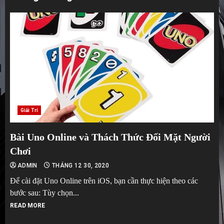
Giải Trí
Bài Uno Online và Thách Thức Đối Mặt Người
Chơi
ADMIN
THÁNG 12 30, 2020
Để cài đặt Uno Online trên iOS, bạn cần thực hiện theo các
bước sau: Tùy chọn...
READ MORE