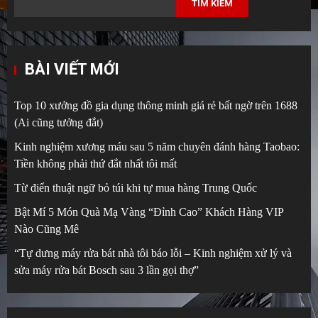
TÌM KIẾM
BÀI VIẾT MỚI
Top 10 xưởng đồ gia dụng thông minh giá rẻ bất ngờ trên 1688
(Ai cũng tưởng đắt)
Kinh nghiệm xương máu sau 5 năm chuyên đánh hàng Taobao:
Tiền không phải thứ đắt nhất tôi mất
Từ điển thuật ngữ bỏ túi khi tự mua hàng Trung Quốc
Bật Mí 5 Món Quà Mạ Vàng “Đỉnh Cao” Khách Hàng VIP
Nào Cũng Mê
“Tự dưng máy rửa bát nhà tôi báo lỗi – Kinh nghiệm xử lý và
sửa máy rửa bát Bosch sau 3 lần gọi thợ”