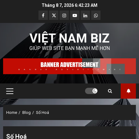
Skip
Tháng 8 7, 2026
6:42:25 AM
to
Facebook
Twitter
Instagram
Youtube
Linkedin
Whatsapp
content
VIỆT NAM BIZ
GIÚP WEB SITE BẠN MẠNH MẼ HƠN
Primary
Menu
Home
Blog
Số Hoá
Số Hoá