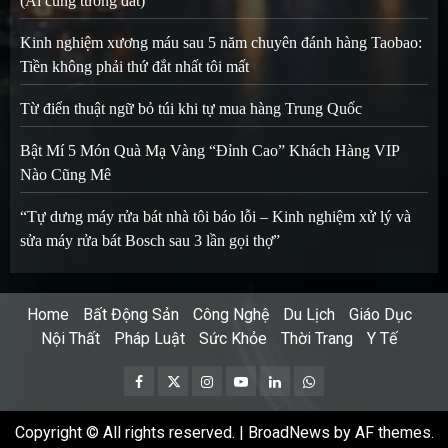
(Ai cũng tưởng đắt)
Kinh nghiệm xương máu sau 5 năm chuyên đánh hàng Taobao:
Tiền không phải thứ đắt nhất tôi mất
Từ điển thuật ngữ bỏ túi khi tự mua hàng Trung Quốc
Bật Mí 5 Món Quà Mạ Vàng “Đỉnh Cao” Khách Hàng VIP
Nào Cũng Mê
“Tự dưng máy rửa bát nhà tôi báo lỗi – Kinh nghiệm xử lý và
sửa máy rửa bát Bosch sau 3 lần gọi thợ”
Home
Bất Động Sản
Công Nghệ
Du Lịch
Giáo Dục
Nội Thất
Pháp Luật
Sức Khỏe
Thời Trang
Y Tế
Facebook
Twitter
Instagram
Youtube
Linkedin
Whatsapp
Copyright © All rights reserved.
|
BroadNews
by AF themes.