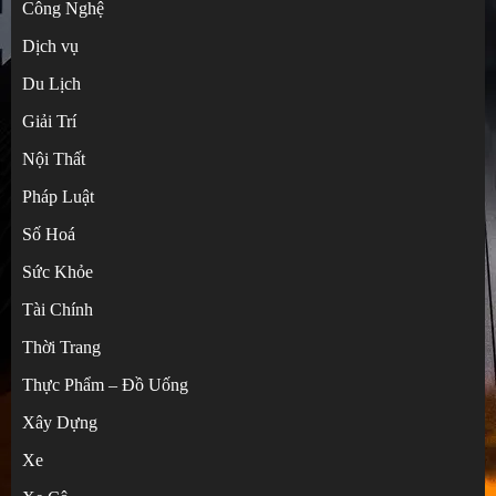
Công Nghệ
Dịch vụ
Du Lịch
Giải Trí
Nội Thất
Pháp Luật
Số Hoá
Sức Khỏe
Tài Chính
Từ điển thuật ngữ bỏ túi khi tự mua hàng
Thời Trang
Trung Quốc
Thực Phẩm – Đồ Uống
3
Xây Dựng
Xe
Bật Mí 5 Món Quà Mạ Vàng “Đỉnh Cao”