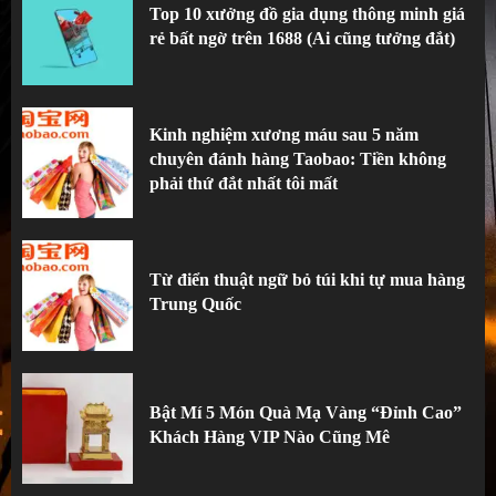
Top 10 xưởng đồ gia dụng thông minh giá
rẻ bất ngờ trên 1688 (Ai cũng tưởng đắt)
Kinh nghiệm xương máu sau 5 năm
chuyên đánh hàng Taobao: Tiền không
phải thứ đắt nhất tôi mất
2
Kinh nghiệm xương máu sau 5 năm
chuyên đánh hàng Taobao: Tiền không
phải thứ đắt nhất tôi mất
Từ điển thuật ngữ bỏ túi khi tự mua hàng
Trung Quốc
3
Từ điển thuật ngữ bỏ túi khi tự mua hàng
Trung Quốc
Bật Mí 5 Món Quà Mạ Vàng “Đỉnh Cao”
Khách Hàng VIP Nào Cũng Mê