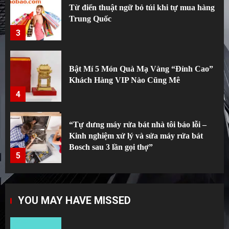
Từ điển thuật ngữ bỏ túi khi tự mua hàng
Trung Quốc
3
Bật Mí 5 Món Quà Mạ Vàng “Đỉnh Cao”
Khách Hàng VIP Nào Cũng Mê
4
“Tự dưng máy rửa bát nhà tôi báo lỗi –
Kinh nghiệm xử lý và sửa máy rửa bát
Bosch sau 3 lần gọi thợ”
5
Top 10 xưởng đồ gia dụng thông minh giá
YOU MAY HAVE MISSED
rẻ bất ngờ trên 1688 (Ai cũng tưởng đắt)
1