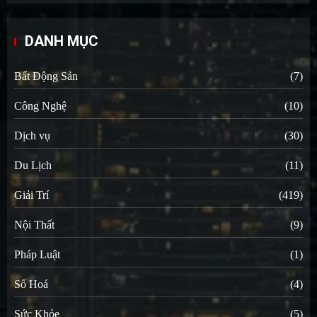
DANH MỤC
Bất Động Sản
(7)
Công Nghệ
(10)
Dịch vụ
(30)
Du Lịch
(11)
Giải Trí
(419)
Nội Thất
(9)
Pháp Luật
(1)
Số Hoá
(4)
Sức Khỏe
(5)