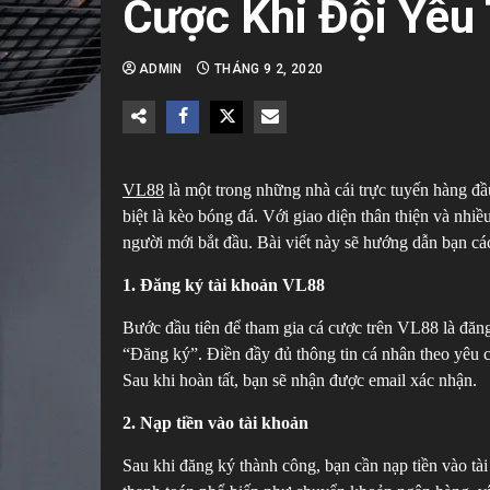
Cược Khi Đội Yêu 
ADMIN
THÁNG 9 2, 2020
VL88
là một trong những nhà cái trực tuyến hàng đầ
biệt là kèo bóng đá. Với giao diện thân thiện và nhi
người mới bắt đầu. Bài viết này sẽ hướng dẫn bạn các
1. Đăng ký tài khoản VL88
Bước đầu tiên để tham gia cá cược trên VL88 là đăng
“Đăng ký”. Điền đầy đủ thông tin cá nhân theo yêu 
Sau khi hoàn tất, bạn sẽ nhận được email xác nhận.
2. Nạp tiền vào tài khoản
Sau khi đăng ký thành công, bạn cần nạp tiền vào tà