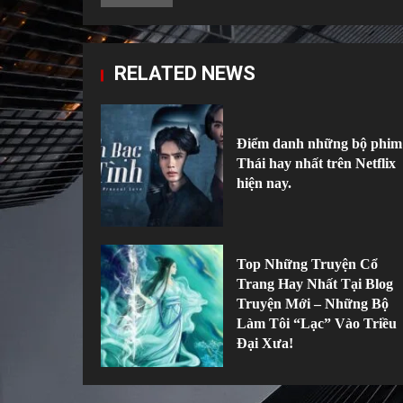
RELATED NEWS
Điểm danh những bộ phim
Thái hay nhất trên Netflix
hiện nay.
Top Những Truyện Cổ
Trang Hay Nhất Tại Blog
Truyện Mới – Những Bộ
Làm Tôi “Lạc” Vào Triều
Đại Xưa!