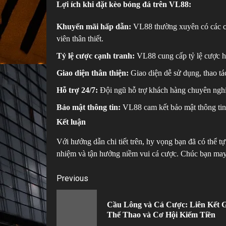
Lợi ích khi đặt kèo bóng đá trên VL88:
Khuyến mãi hấp dẫn:
VL88 thường xuyên có các ch
viên thân thiết.
Tỷ lệ cược cạnh tranh:
VL88 cung cấp tỷ lệ cược hấ
Giao diện thân thiện:
Giao diện dễ sử dụng, thao tá
Hỗ trợ 24/7:
Đội ngũ hỗ trợ khách hàng chuyên nghiệ
Bảo mật thông tin:
VL88 cam kết bảo mật thông tin 
Kết luận
Với hướng dẫn chi tiết trên, hy vọng bạn đã có thể t
nhiệm và tận hưởng niềm vui cá cược. Chúc bạn may
Post
Previous
navigation
Cầu Lông và Cá Cược: Liên Kết 
Thể Thao và Cơ Hội Kiếm Tiền