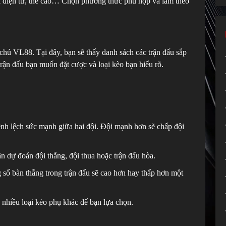
í điện tử, thẻ cào… Chọn phương thức phù hợp và làm theo
chủ VL88. Tại đây, bạn sẽ thấy danh sách các trận đấu sắp
trận đấu bạn muốn đặt cược và loại kèo bạn hiểu rõ.
nh lệch sức mạnh giữa hai đội. Đội mạnh hơn sẽ chấp đội
n dự đoán đội thắng, đội thua hoặc trận đấu hòa.
số bàn thắng trong trận đấu sẽ cao hơn hay thấp hơn một
hiều loại kèo phụ khác để bạn lựa chọn.