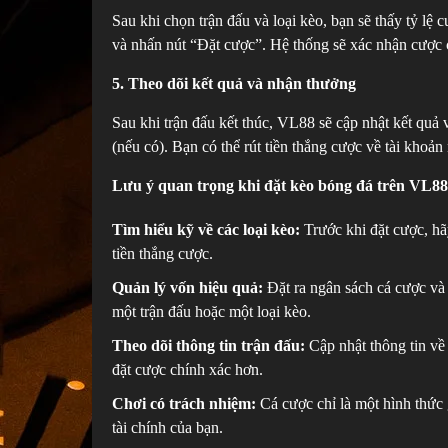
Sau khi chọn trận đấu và loại kèo, bạn sẽ thấy tỷ l
và nhấn nút “Đặt cược”. Hệ thống sẽ xác nhận cược 
5. Theo dõi kết quả và nhận thưởng
Sau khi trận đấu kết thúc, VL88 sẽ cập nhật kết quả 
(nếu có). Bạn có thể rút tiền thắng cược về tài khoản
Lưu ý quan trọng khi đặt kèo bóng đá trên VL88
Tìm hiểu kỹ về các loại kèo:
Trước khi đặt cược, hã
tiền thắng cược.
Quản lý vốn hiệu quả:
Đặt ra ngân sách cá cược và
một trận đấu hoặc một loại kèo.
Theo dõi thông tin trận đấu:
Cập nhật thông tin về
đặt cược chính xác hơn.
Chơi có trách nhiệm:
Cá cược chỉ là một hình thức 
tài chính của bạn.