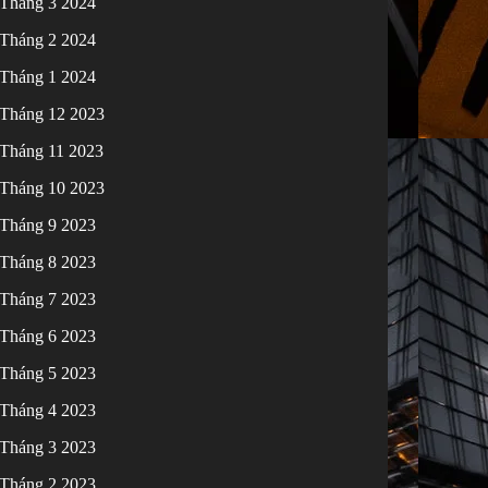
Tháng 3 2024
Tháng 2 2024
Tháng 1 2024
Tháng 12 2023
Tháng 11 2023
Tháng 10 2023
Tháng 9 2023
Tháng 8 2023
Tháng 7 2023
Tháng 6 2023
Tháng 5 2023
Tháng 4 2023
Tháng 3 2023
Tháng 2 2023