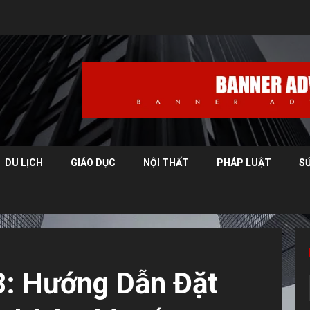
DU LỊCH
GIÁO DỤC
NỘI THẤT
PHÁP LUẬT
S
: Hướng Dẫn Đặt