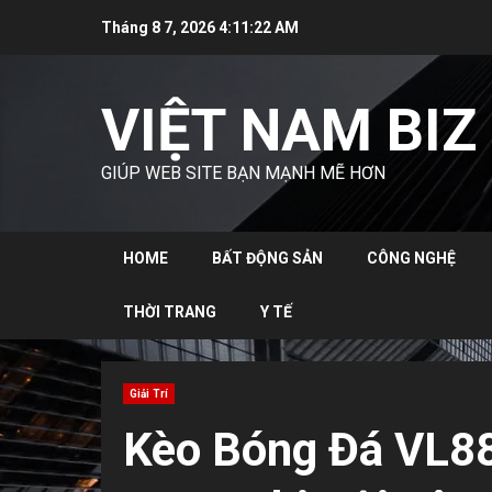
Skip
Tháng 8 7, 2026
4:11:24 AM
to
content
VIỆT NAM BIZ
GIÚP WEB SITE BẠN MẠNH MẼ HƠN
HOME
BẤT ĐỘNG SẢN
CÔNG NGHỆ
THỜI TRANG
Y TẾ
Giải Trí
Kèo Bóng Đá VL88