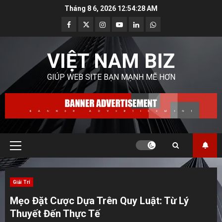
Skip
Tháng 8 6, 2026
12:54:29 AM
to
Facebook
Twitter
Instagram
Youtube
Linkedin
Whatsapp
content
VIỆT NAM BIZ
GIÚP WEB SITE BẠN MẠNH MẼ HƠN
Primary
Menu
Giải Trí
Mẹo Đặt Cược Dựa Trên Quy Luật: Từ Lý
Thuyết Đến Thực Tế