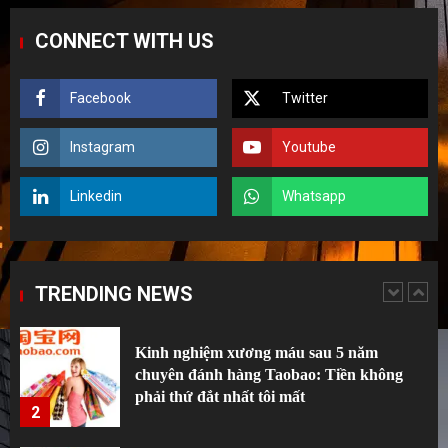
Kinh nghiệm xử lý và sửa máy rửa bát
Bosch sau 3 lần gọi thợ”
CONNECT WITH US
5
Facebook
Twitter
Top 10 xưởng đồ gia dụng thông minh giá
rẻ bất ngờ trên 1688 (Ai cũng tưởng đắt)
Instagram
Youtube
1
Linkedin
Whatsapp
Kinh nghiệm xương máu sau 5 năm
chuyên đánh hàng Taobao: Tiền không
phải thứ đắt nhất tôi mất
TRENDING NEWS
2
Từ điển thuật ngữ bỏ túi khi tự mua hàng
Trung Quốc
3