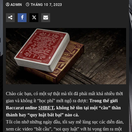
ADMIN
THÁNG 10 7, 2023
Chào các bạn, có một sự thật mà tôi đã phải mất khá nhiều thời
gian và không ít “học phí” mới ngộ ra được:
Trong thế giới
Baccarat online
SHBET
, không hề tồn tại một “cầu” thần
thánh hay “quy luật bất bại” nào cả.
Tôi còn nhớ những ngày đầu, tôi say mê lùng sục các diễn đàn,
xem các video “bắt cầu”, “soi quy luật” với hi vọng tìm ra một