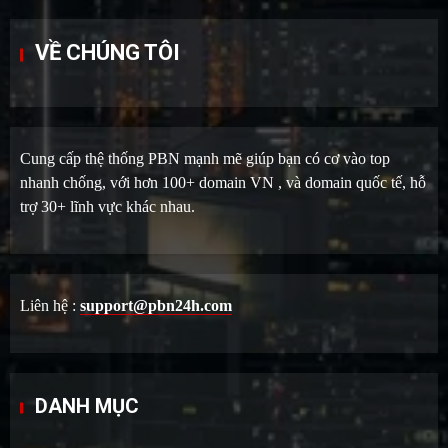
VỀ CHÚNG TÔI
Cung cấp thệ thống PBN mạnh mẽ giúp bạn có cơ vào top
nhanh chống, với hơn 100+ domain VN , và domain quốc tế, hỗ
trợ 30+ lĩnh vực khác nhau.
Liên hệ :
support@pbn24h.com
DANH MỤC