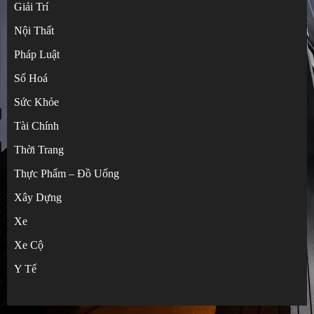
Giải Trí
Nội Thất
Pháp Luật
Số Hoá
Sức Khỏe
Tài Chính
Từ điển thuật ngữ bỏ túi khi tự mua hàng
Thời Trang
Trung Quốc
Thực Phẩm – Đồ Uống
3
Xây Dựng
Xe
Bật Mí 5 Món Quà Mạ Vàng “Đỉnh Cao”
Xe Cộ
Khách Hàng VIP Nào Cũng Mê
4
Y Tế
“Tự dưng máy rửa bát nhà tôi báo lỗi –