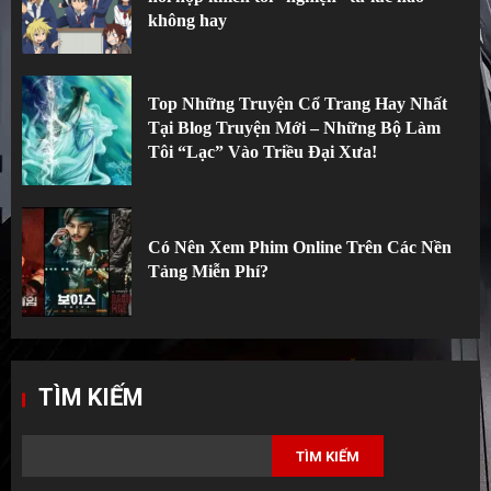
không hay
Top Những Truyện Cổ Trang Hay Nhất
Tại Blog Truyện Mới – Những Bộ Làm
Tôi “Lạc” Vào Triều Đại Xưa!
Có Nên Xem Phim Online Trên Các Nền
Tảng Miễn Phí?
TÌM KIẾM
TÌM KIẾM