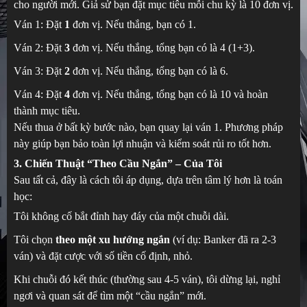
cho người mới. Giả sử bạn đặt mục tiêu mỗi chu kỳ là 10 đơn vị.
Ván 1: Đặt
1
đơn vị. Nếu thắng, bạn có 1.
Ván 2: Đặt
3
đơn vị. Nếu thắng, tổng bạn có là 4 (1+3).
Ván 3: Đặt
2
đơn vị. Nếu thắng, tổng bạn có là 6.
Ván 4: Đặt
4
đơn vị. Nếu thắng, tổng bạn có là 10 và hoàn
thành mục tiêu.
Nếu thua ở bất kỳ bước nào, bạn quay lại ván 1. Phương pháp
này giúp bạn bảo toàn lợi nhuận và kiểm soát rủi ro tốt hơn.
3. Chiến Thuật “Theo Cầu Ngắn” – Của Tôi
Sau tất cả, đây là cách tôi áp dụng, dựa trên tâm lý hơn là toán
học:
Tôi không cố bắt đỉnh hay đáy của một chuỗi dài.
Tôi chọn
theo một xu hướng ngắn
(ví dụ: Banker đã ra 2-3
ván) và đặt cược với số tiền cố định, nhỏ.
Khi chuỗi đó kết thúc (thường sau 4-5 ván), tôi dừng lại, nghỉ
ngơi và quan sát để tìm một “cầu ngắn” mới.