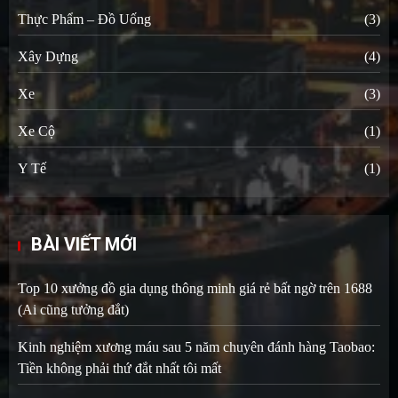
Thực Phẩm – Đồ Uống
(3)
Xây Dựng
(4)
Xe
(3)
Xe Cộ
(1)
Y Tế
(1)
BÀI VIẾT MỚI
Top 10 xưởng đồ gia dụng thông minh giá rẻ bất ngờ trên 1688
(Ai cũng tưởng đắt)
Kinh nghiệm xương máu sau 5 năm chuyên đánh hàng Taobao:
Tiền không phải thứ đắt nhất tôi mất