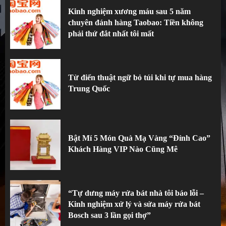
Kinh nghiệm xương máu sau 5 năm
chuyên đánh hàng Taobao: Tiền không
phải thứ đắt nhất tôi mất
Từ điển thuật ngữ bỏ túi khi tự mua hàng
Trung Quốc
3
Từ điển thuật ngữ bỏ túi khi tự mua hàng
Trung Quốc
Bật Mí 5 Món Quà Mạ Vàng “Đỉnh Cao”
Khách Hàng VIP Nào Cũng Mê
“Tự dưng máy rửa bát nhà tôi báo lỗi –
Kinh nghiệm xử lý và sửa máy rửa bát
Bosch sau 3 lần gọi thợ”