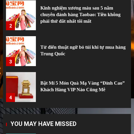
Từ điển thuật ngữ bỏ túi khi tự mua hàng
Trung Quốc
3
Bật Mí 5 Món Quà Mạ Vàng “Đỉnh Cao”
Khách Hàng VIP Nào Cũng Mê
4
“Tự dưng máy rửa bát nhà tôi báo lỗi –
Kinh nghiệm xử lý và sửa máy rửa bát
Bosch sau 3 lần gọi thợ”
5
Top 10 xưởng đồ gia dụng thông minh giá
YOU MAY HAVE MISSED
rẻ bất ngờ trên 1688 (Ai cũng tưởng đắt)
1