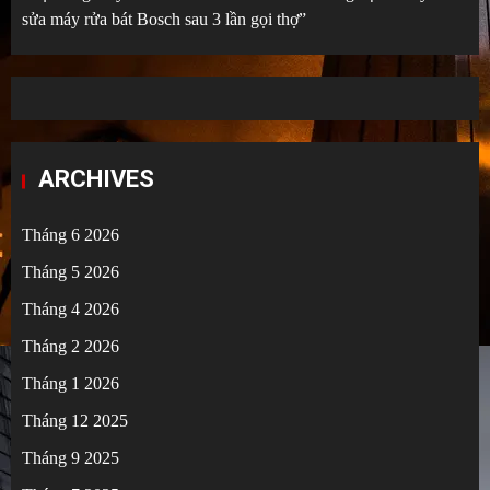
sửa máy rửa bát Bosch sau 3 lần gọi thợ”
ARCHIVES
Tháng 6 2026
Tháng 5 2026
Tháng 4 2026
Tháng 2 2026
Tháng 1 2026
Tháng 12 2025
Tháng 9 2025