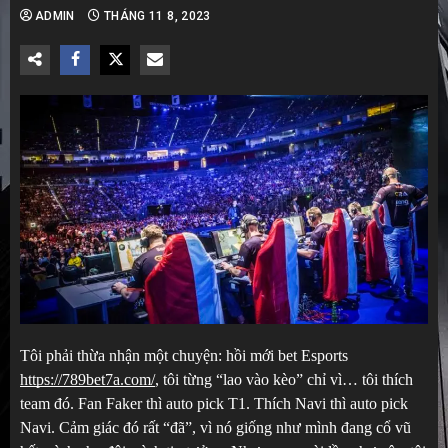
ADMIN
THÁNG 11 8, 2023
Tôi phải thừa nhận một chuyện: hồi mới bet Esports
https://789bet7a.com/
, tôi từng “lao vào kèo” chỉ vì… tôi thích
team đó. Fan Faker thì auto pick T1. Thích Navi thì auto pick
Navi. Cảm giác đó rất “đã”, vì nó giống như mình đang cổ vũ