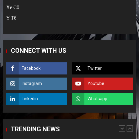
Bật Mí 5 Món Quà Mạ Vàng “Đỉnh Cao”
Xe Cộ
Khách Hàng VIP Nào Cũng Mê
4
Y Tế
“Tự dưng máy rửa bát nhà tôi báo lỗi –
Kinh nghiệm xử lý và sửa máy rửa bát
Bosch sau 3 lần gọi thợ”
CONNECT WITH US
5
Facebook
Twitter
Top 10 xưởng đồ gia dụng thông minh giá
rẻ bất ngờ trên 1688 (Ai cũng tưởng đắt)
Instagram
Youtube
1
Linkedin
Whatsapp
Kinh nghiệm xương máu sau 5 năm
chuyên đánh hàng Taobao: Tiền không
phải thứ đắt nhất tôi mất
TRENDING NEWS
2