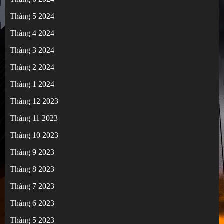
Tháng 5 2024
Tháng 4 2024
Tháng 3 2024
Tháng 2 2024
Tháng 1 2024
Tháng 12 2023
Tháng 11 2023
Tháng 10 2023
Tháng 9 2023
Tháng 8 2023
Tháng 7 2023
Tháng 6 2023
Tháng 5 2023