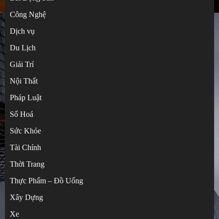
Công Nghệ
Dịch vụ
Du Lịch
Giải Trí
Nội Thất
Pháp Luật
Số Hoá
Sức Khỏe
Tài Chính
Từ điển thuật ngữ bỏ túi khi tự mua hàng
Thời Trang
Trung Quốc
Thực Phẩm – Đồ Uống
3
Xây Dựng
Xe