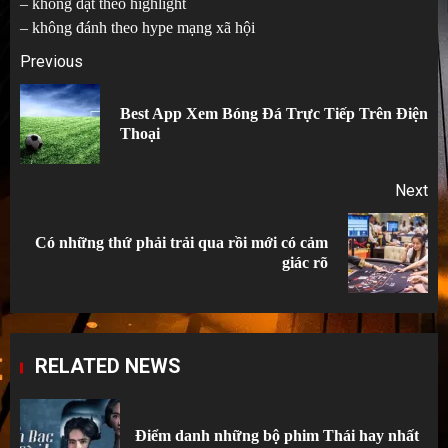
– không đặt theo highlight
– không đánh theo hype mạng xã hội
Post
Previous
navigation
Best App Xem Bóng Đá Trực Tiếp Trên Điện
Pr
Thoại
po
Next
Có những thứ phải trải qua rồi mới có cảm
Next
giác rõ
post:
RELATED NEWS
Điểm danh những bộ phim Thái hay nhất