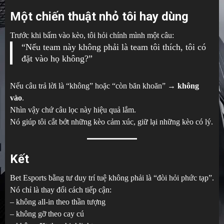
Một chiến thuật nhỏ tôi hay dùng
Trước khi bấm vào kèo, tôi hỏi chính mình một câu:
“Nếu team này không phải là team tôi thích, tôi có
đặt vào họ không?”
Nếu câu trả lời là “không” hoặc “còn băn khoăn” →
không
vào
.
Nhìn vậy chứ câu lọc này hiệu quả lắm.
Nó giúp tôi cắt bớt những kèo cảm xúc, giữ lại những kèo có lý.
Kết
Bet Esports bằng tư duy trí tuệ không phải là “đòi hỏi phức tạp”.
Nó chỉ là thay đổi cách tiếp cận:
– không all-in theo thần tượng
– không gỡ theo cay cú