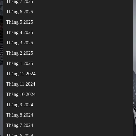
Tháng 7 2025
Tháng 6 2025
Tháng 5 2025
Tháng 4 2025
Tháng 3 2025
Tháng 2 2025
Tháng 1 2025
Tháng 12 2024
Tháng 11 2024
Tháng 10 2024
Tháng 9 2024
Tháng 8 2024
Tháng 7 2024
Tháng 6 2024