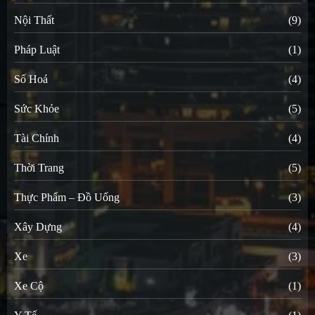
Nội Thất
(9)
Pháp Luật
(1)
Số Hoá
(4)
Sức Khỏe
(5)
Tài Chính
(4)
Thời Trang
(5)
Thực Phẩm – Đồ Uống
(3)
Xây Dựng
(4)
Xe
(3)
Xe Cộ
(1)