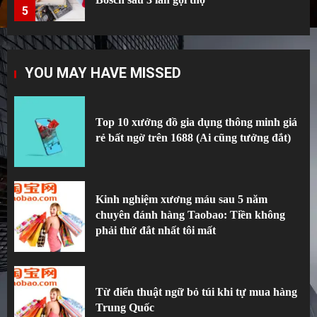
5
Top 10 xưởng đồ gia dụng thông minh giá
YOU MAY HAVE MISSED
rẻ bất ngờ trên 1688 (Ai cũng tưởng đắt)
1
Top 10 xưởng đồ gia dụng thông minh giá
rẻ bất ngờ trên 1688 (Ai cũng tưởng đắt)
Kinh nghiệm xương máu sau 5 năm
chuyên đánh hàng Taobao: Tiền không
phải thứ đắt nhất tôi mất
2
Kinh nghiệm xương máu sau 5 năm
chuyên đánh hàng Taobao: Tiền không
phải thứ đắt nhất tôi mất
Từ điển thuật ngữ bỏ túi khi tự mua hàng
Trung Quốc
3
Từ điển thuật ngữ bỏ túi khi tự mua hàng
Trung Quốc