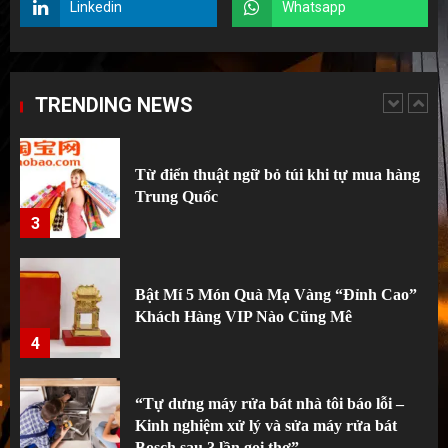
Linkedin
Whatsapp
Kinh nghiệm xương máu sau 5 năm
chuyên đánh hàng Taobao: Tiền không
phải thứ đắt nhất tôi mất
TRENDING NEWS
2
Từ điển thuật ngữ bỏ túi khi tự mua hàng
Trung Quốc
3
Bật Mí 5 Món Quà Mạ Vàng “Đỉnh Cao”
Khách Hàng VIP Nào Cũng Mê
4
“Tự dưng máy rửa bát nhà tôi báo lỗi –
Kinh nghiệm xử lý và sửa máy rửa bát
Bosch sau 3 lần gọi thợ”