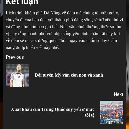
Kết luận
Lịch trình khám phá Đà Nẵng về đêm mà chúng tôi vừa gợi ý,
chuyến đi của bạn đến với thành phố đáng sống sẽ trở nên thú vị
và đáng nhớ hơn bao giờ hết. Nếu vẫn chưa thưởng thức sự thú
vị này rằng thành phố với nhịp sống yên bình chậm rãi này khi
về đêm sẽ ra sao, đừng quên “bỏ” ngay vào cuốn sổ tay Cẩm
nang du lịch bài viết này nhé.
Post
Previous
navigation
Pr
Đội tuyển Mỹ vẫn còn non và xanh
po
Next
Xuất khẩu của Trung Quốc suy yếu ở mức
Next
tồi tệ
post: