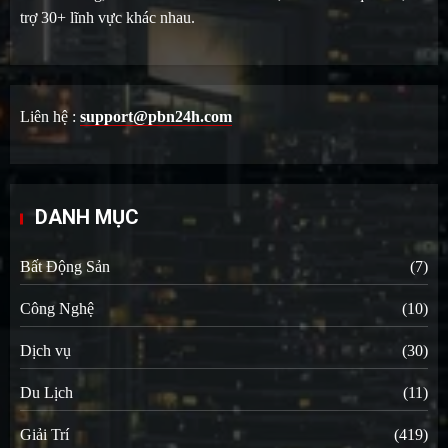
trợ 30+ lĩnh vực khác nhau.
Liên hệ :
support@pbn24h.com
DANH MỤC
Bất Động Sản
(7)
Công Nghệ
(10)
Dịch vụ
(30)
Du Lịch
(11)
Giải Trí
(419)