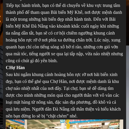
Tiếp tục hành trình, bạn có thể di chuyển về khu vực trung tâm
thành phố để tham quan Bãi biển Mỹ Khê, nơi được mệnh danh
là một trong những bãi biển đẹp nhất hành tinh. Đến với Bãi
biển Mỹ Khê Đà Nẵng vào khoảnh khắc cuối ngày khi những
tia nắng dần tắt, bạn sẽ có cơ hội chiêm ngưỡng khung cảnh
hoàng hôn rực rỡ ở nơi phía xa đường chân trời. Lúc này, xung
quanh bạn chỉ còn tiếng sóng xô bờ rì rào, những cơn gió vờn
qua mái tóc, tiếng người xe qua lại tấp nập, vừa náo nhiệt nhưng
cũng có chút gì đó yên bình.
CHợ Hàn
Sau khi ngắm khung cảnh hoàng hôn rực rỡ nơi bãi biển xinh
đẹp, bạn có thể ghé qua Chợ Hàn, nơi được mệnh danh là khu
chợ náo nhiệt nhất của nơi đây. Tại chợ, bạn sẽ dễ dàng tìm
được cho mình những món quà cho người thân với vô vàn các
loại mặt hàng từ nông sản, đặc sản địa phương, đồ khô và cả
quà lưu niệm. Người dân Đà Nẵng rất thân thiện và hiếu khách
nên bạn đừng lo sẽ bị “chặt chém” nhé.