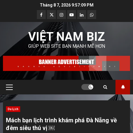
Skip
Tháng 8 7, 2026
9:57:11 PM
to
Facebook
Twitter
Instagram
Youtube
Linkedin
Whatsapp
content
VIỆT NAM BIZ
GIÚP WEB SITE BẠN MẠNH MẼ HƠN
Primary
Menu
Du Lịch
Mách bạn lịch trình khám phá Đà Nẵng về
đêm siêu thú vị ￼