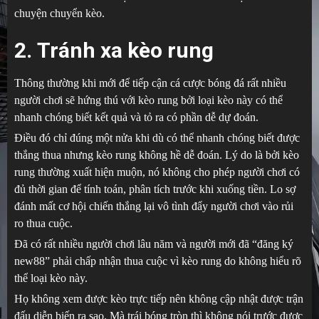
chuyện chuyển kèo.
2.
Tránh xa kèo rung
Thông thường khi mới để tiếp cận cá cược bóng đá rất nhiều
người chơi sẽ hứng thú với kèo rung bởi loại kèo này có thể
nhanh chóng biết kết quả và tỏ ra có phần dễ dự đoán.
Điều đó chỉ đúng một nửa khi dù có thể nhanh chóng biết được
thắng thua nhưng kèo rung không hề dễ đoán. Lý do là bởi kèo
rung thường xuất hiện muộn, nó không cho phép người chơi có
đủ thời gian để tính toán, phân tích trước khi xuống tiền. Lo sợ
đánh mất cơ hội chiến thắng lại vô tình đẩy người chơi vào rủi
ro thua cuộc.
Đã có rất nhiều người chơi lâu năm và người mới đã “đăng ký
new88” phải chấp nhận thua cuộc vì kèo rung do không hiểu rõ
thể loại kèo này.
Họ không xem được kèo trực tiếp nên không cập nhật được trận
đấu diễn biến ra sao. Mà trái bóng tròn thì không nói trước được