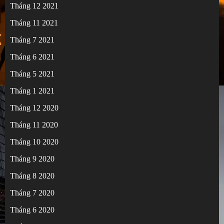
Tháng 12 2021
Tháng 11 2021
Tháng 7 2021
Tháng 6 2021
Tháng 5 2021
Tháng 1 2021
Tháng 12 2020
Tháng 11 2020
Tháng 10 2020
Tháng 9 2020
Tháng 8 2020
Tháng 7 2020
Tháng 6 2020