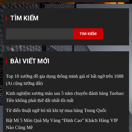
TÌM KIẾM
TÌM KIẾM
BÀI VIẾT MỚI
Top 10 xưởng đồ gia dụng thông minh giá rẻ bất ngờ trên 1688
(Ai cũng tưởng đắt)
Kinh nghiệm xương máu sau 5 năm chuyên đánh hàng Taobao:
Tiền không phải thứ đắt nhất tôi mất
Từ điển thuật ngữ bỏ túi khi tự mua hàng Trung Quốc
Bật Mí 5 Món Quà Mạ Vàng “Đỉnh Cao” Khách Hàng VIP
Nào Cũng Mê