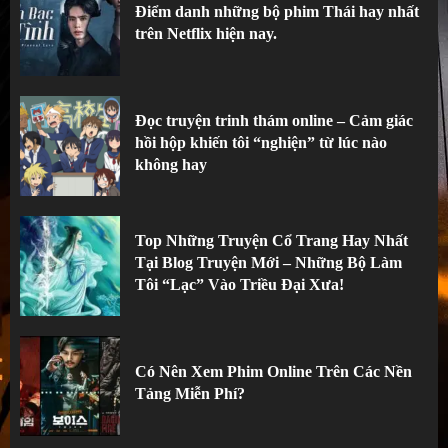
Điểm danh những bộ phim Thái hay nhất
trên Netflix hiện nay.
Đọc truyện trinh thám online – Cảm giác
hồi hộp khiến tôi “nghiện” từ lúc nào
không hay
Top Những Truyện Cổ Trang Hay Nhất
Tại Blog Truyện Mới – Những Bộ Làm
Tôi “Lạc” Vào Triều Đại Xưa!
Có Nên Xem Phim Online Trên Các Nền
Tảng Miễn Phí?