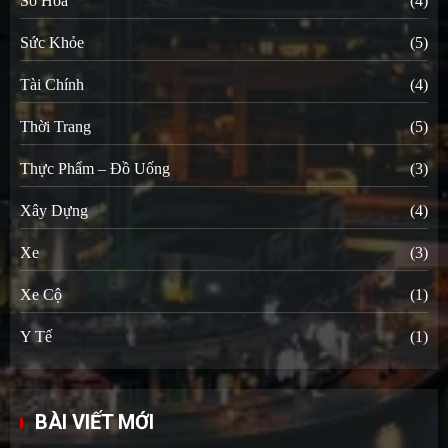
Số Hoá
(4)
Sức Khỏe
(5)
Tài Chính
(4)
Thời Trang
(5)
Thực Phẩm – Đồ Uống
(3)
Xây Dựng
(4)
Xe
(3)
Xe Cộ
(1)
Y Tế
(1)
BÀI VIẾT MỚI