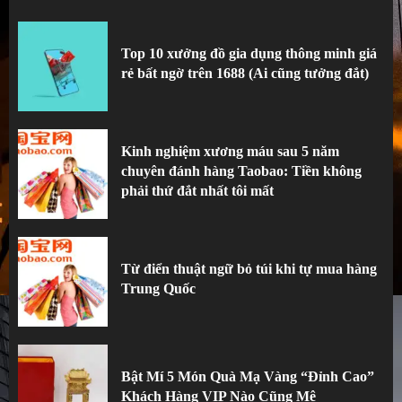
1
Top 10 xưởng đồ gia dụng thông minh giá
rẻ bất ngờ trên 1688 (Ai cũng tưởng đắt)
Kinh nghiệm xương máu sau 5 năm
chuyên đánh hàng Taobao: Tiền không
phải thứ đắt nhất tôi mất
2
Kinh nghiệm xương máu sau 5 năm
chuyên đánh hàng Taobao: Tiền không
phải thứ đắt nhất tôi mất
Từ điển thuật ngữ bỏ túi khi tự mua hàng
Trung Quốc
3
Từ điển thuật ngữ bỏ túi khi tự mua hàng
Trung Quốc
Bật Mí 5 Món Quà Mạ Vàng “Đỉnh Cao”
Khách Hàng VIP Nào Cũng Mê