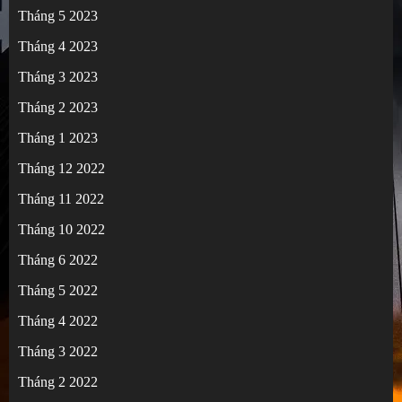
Tháng 5 2023
Tháng 4 2023
Tháng 3 2023
Tháng 2 2023
Tháng 1 2023
Tháng 12 2022
Tháng 11 2022
Tháng 10 2022
Tháng 6 2022
Tháng 5 2022
Tháng 4 2022
Tháng 3 2022
Tháng 2 2022