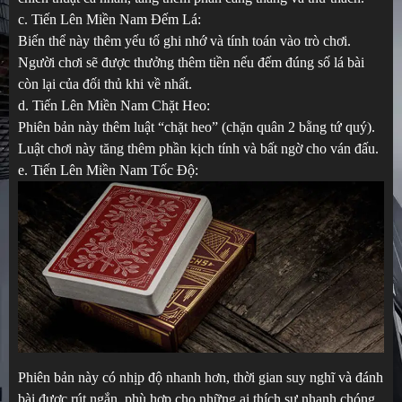
c. Tiến Lên Miền Nam Đếm Lá:
Biến thể này thêm yếu tố ghi nhớ và tính toán vào trò chơi.
Người chơi sẽ được thưởng thêm tiền nếu đếm đúng số lá bài
còn lại của đối thủ khi về nhất.
d. Tiến Lên Miền Nam Chặt Heo:
Phiên bản này thêm luật “chặt heo” (chặn quân 2 bằng tứ quý).
Luật chơi này tăng thêm phần kịch tính và bất ngờ cho ván đấu.
e. Tiến Lên Miền Nam Tốc Độ:
Phiên bản này có nhịp độ nhanh hơn, thời gian suy nghĩ và đánh
bài được rút ngắn, phù hợp cho những ai thích sự nhanh chóng