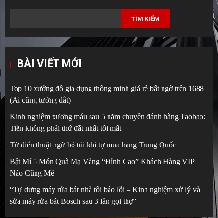
TÌM KIẾM
BÀI VIẾT MỚI
Top 10 xưởng đồ gia dụng thông minh giá rẻ bất ngờ trên 1688
(Ai cũng tưởng đắt)
Kinh nghiệm xương máu sau 5 năm chuyên đánh hàng Taobao:
Tiền không phải thứ đắt nhất tôi mất
Từ điển thuật ngữ bỏ túi khi tự mua hàng Trung Quốc
Bật Mí 5 Món Quà Mạ Vàng “Đỉnh Cao” Khách Hàng VIP
Nào Cũng Mê
“Tự dưng máy rửa bát nhà tôi báo lỗi – Kinh nghiệm xử lý và
sửa máy rửa bát Bosch sau 3 lần gọi thợ”