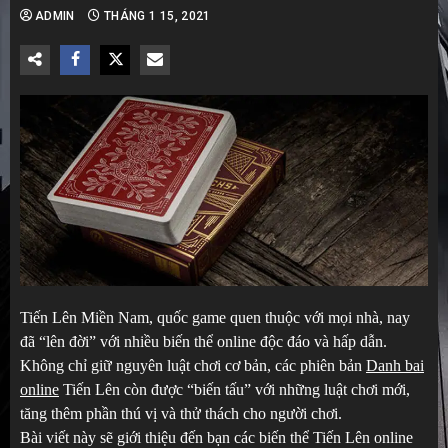
ADMIN
THÁNG 1 15, 2021
Tiến Lên Miền Nam, quốc game quen thuộc với mọi nhà, nay
đã “lên đời” với nhiều biến thể online độc đáo và hấp dẫn.
Không chỉ giữ nguyên luật chơi cơ bản, các phiên bản
Danh bai
online
Tiến Lên còn được “biến tấu” với những luật chơi mới,
tăng thêm phần thú vị và thử thách cho người chơi.
Bài viết này sẽ giới thiệu đến bạn các biến thể Tiến Lên online