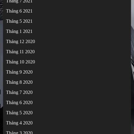
Tháng 7 2021
Tháng 6 2021
Tháng 5 2021
Tháng 1 2021
Tháng 12 2020
Tháng 11 2020
Tháng 10 2020
Tháng 9 2020
Tháng 8 2020
Tháng 7 2020
Tháng 6 2020
Tháng 5 2020
Tháng 4 2020
Tháng 3 2020