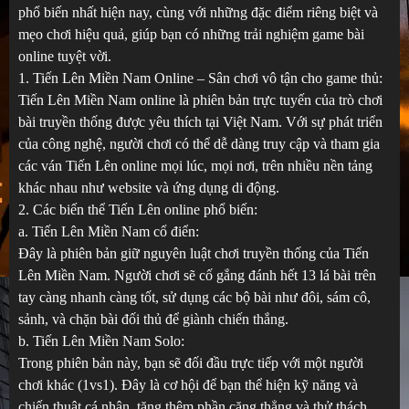
phổ biến nhất hiện nay, cùng với những đặc điểm riêng biệt và
mẹo chơi hiệu quả, giúp bạn có những trải nghiệm game bài
online tuyệt vời.
1. Tiến Lên Miền Nam Online – Sân chơi vô tận cho game thủ:
Tiến Lên Miền Nam online là phiên bản trực tuyến của trò chơi
bài truyền thống được yêu thích tại Việt Nam. Với sự phát triển
của công nghệ, người chơi có thể dễ dàng truy cập và tham gia
các ván Tiến Lên online mọi lúc, mọi nơi, trên nhiều nền tảng
khác nhau như website và ứng dụng di động.
2. Các biến thể Tiến Lên online phổ biến:
a. Tiến Lên Miền Nam cổ điển:
Đây là phiên bản giữ nguyên luật chơi truyền thống của Tiến
Lên Miền Nam. Người chơi sẽ cố gắng đánh hết 13 lá bài trên
tay càng nhanh càng tốt, sử dụng các bộ bài như đôi, sám cô,
sảnh, và chặn bài đối thủ để giành chiến thắng.
b. Tiến Lên Miền Nam Solo:
Trong phiên bản này, bạn sẽ đối đầu trực tiếp với một người
chơi khác (1vs1). Đây là cơ hội để bạn thể hiện kỹ năng và
chiến thuật cá nhân, tăng thêm phần căng thẳng và thử thách.