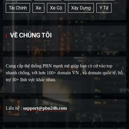
Tài Chính
Xe
Xe Cộ
Xây Dựng
Y Tế
VỀ CHÚNG TÔI
Cung cấp thệ thống PBN mạnh mẽ giúp bạn có cơ vào top
nhanh chống, với hơn 100+ domain VN , và domain quốc tế, hỗ
trợ 30+ lĩnh vực khác nhau.
Liên hệ :
support@pbn24h.com