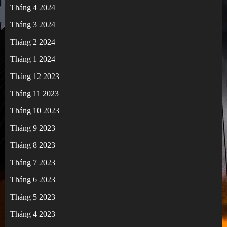
Tháng 4 2024
Tháng 3 2024
Tháng 2 2024
Tháng 1 2024
Tháng 12 2023
Tháng 11 2023
Tháng 10 2023
Tháng 9 2023
Tháng 8 2023
Tháng 7 2023
Tháng 6 2023
Tháng 5 2023
Tháng 4 2023