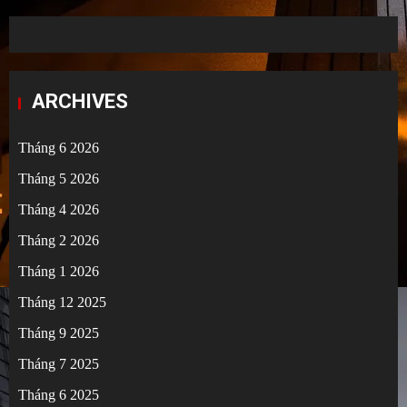
ARCHIVES
Tháng 6 2026
Tháng 5 2026
Tháng 4 2026
Tháng 2 2026
Tháng 1 2026
Tháng 12 2025
Tháng 9 2025
Tháng 7 2025
Tháng 6 2025