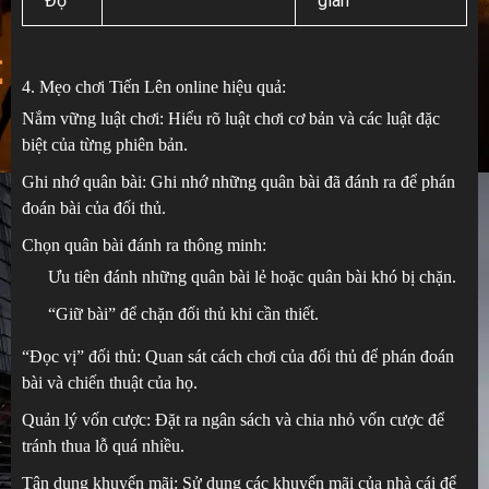
Độ
gian
4. Mẹo chơi Tiến Lên online hiệu quả:
Nắm vững luật chơi: Hiểu rõ luật chơi cơ bản và các luật đặc
biệt của từng phiên bản.
Ghi nhớ quân bài: Ghi nhớ những quân bài đã đánh ra để phán
đoán bài của đối thủ.
Chọn quân bài đánh ra thông minh:
Ưu tiên đánh những quân bài lẻ hoặc quân bài khó bị chặn.
“Giữ bài” để chặn đối thủ khi cần thiết.
“Đọc vị” đối thủ: Quan sát cách chơi của đối thủ để phán đoán
bài và chiến thuật của họ.
Quản lý vốn cược: Đặt ra ngân sách và chia nhỏ vốn cược để
tránh thua lỗ quá nhiều.
Tận dụng khuyến mãi: Sử dụng các khuyến mãi của nhà cái để