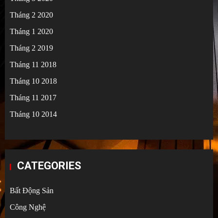
Tháng 2 2020
Tháng 1 2020
Tháng 2 2019
Tháng 11 2018
Tháng 10 2018
Tháng 11 2017
Tháng 10 2014
CATEGORIES
Bất Động Sản
Công Nghệ