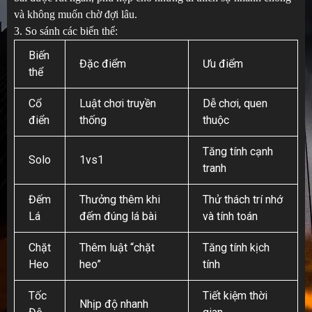
và không muốn chờ đợi lâu.
3. So sánh các biến thể:
Biến
Đặc điểm
Ưu điểm
thể
Cổ
Luật chơi truyền
Dễ chơi, quen
điển
thống
thuộc
Tăng tính cạnh
Solo
1vs1
tranh
Đếm
Thưởng thêm khi
Thử thách trí nhớ
Lá
đếm đúng lá bài
và tính toán
Chặt
Thêm luật “chặt
Tăng tính kịch
Heo
heo”
tính
Tốc
Tiết kiệm thời
Nhịp độ nhanh