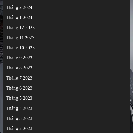
Tháng 2 2024
Tháng 1 2024
Tháng 12 2023
Tháng 11 2023
Tháng 10 2023
Tháng 9 2023
Tháng 8 2023
Tháng 7 2023
Tháng 6 2023
Tháng 5 2023
Tháng 4 2023
Tháng 3 2023
Tháng 2 2023