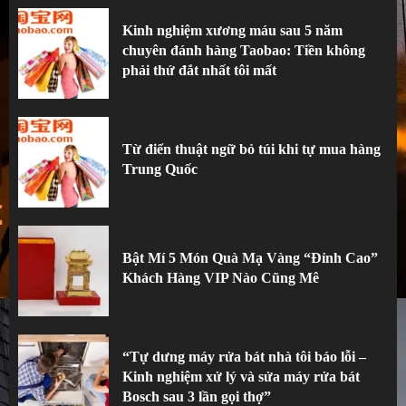
2
Kinh nghiệm xương máu sau 5 năm
chuyên đánh hàng Taobao: Tiền không
phải thứ đắt nhất tôi mất
Từ điển thuật ngữ bỏ túi khi tự mua hàng
Trung Quốc
3
Từ điển thuật ngữ bỏ túi khi tự mua hàng
Trung Quốc
Bật Mí 5 Món Quà Mạ Vàng “Đỉnh Cao”
Khách Hàng VIP Nào Cũng Mê
“Tự dưng máy rửa bát nhà tôi báo lỗi –
Kinh nghiệm xử lý và sửa máy rửa bát
Bosch sau 3 lần gọi thợ”