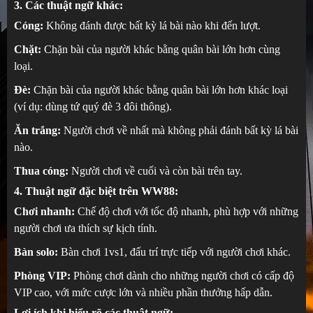
3. Các thuật ngữ khác:
Cóng:
Không đánh được bất kỳ lá bài nào khi đến lượt.
Chặt:
Chặn bài của người khác bằng quân bài lớn hơn cùng
loại.
Đè:
Chặn bài của người khác bằng quân bài lớn hơn khác loại
(ví dụ: dùng tứ quý đè 3 đôi thông).
Ăn trắng:
Người chơi về nhất mà không phải đánh bất kỳ lá bài
nào.
Thua cóng:
Người chơi về cuối và còn bài trên tay.
4. Thuật ngữ đặc biệt trên WW88:
Chơi nhanh:
Chế độ chơi với tốc độ nhanh, phù hợp với những
người chơi ưa thích sự kịch tính.
Bàn solo:
Bàn chơi 1vs1, đấu trí trực tiếp với người chơi khác.
Phòng VIP:
Phòng chơi dành cho những người chơi có cấp độ
VIP cao, với mức cược lớn và nhiều phần thưởng hấp dẫn.
Lợi ích khi hiểu rõ các thuật ngữ: