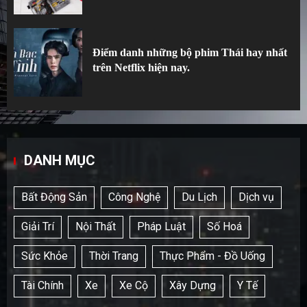
Điểm danh những bộ phim Thái hay nhất
trên Netflix hiện nay.
DANH MỤC
Bất Động Sản
Công Nghệ
Du Lịch
Dịch vụ
Giải Trí
Nội Thất
Pháp Luật
Số Hoá
Sức Khỏe
Thời Trang
Thực Phẩm - Đồ Uống
Tài Chính
Xe
Xe Cộ
Xây Dựng
Y Tế