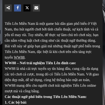
Tiến Lên Miền Nam là một game bài dân gian phổ biến ở Việt
Nam, thu hút người chơi bởi tính chiến thuật, sự kịch tính và cả
yếu tố may rủi. Tuy nhiên, để thực sự làm chủ trò chơi này, bạn
cần nắm vững luật chơi cũng như các thuật ngữ thường dùng.
Bài viết này sẽ giúp bạn giải mã những thuật ngữ phổ biến trong
Tiến Lên Miền Nam, đặc biệt là khi chơi trên nền tảng trực
tuyến
WW88
.
WW88 – Nơi trải nghiệm Tiến Lên đỉnh cao:
WW88 là nhà cái trực tuyến uy tín hàng đầu, cung cấp đa dạng
các trò chơi cá cược, trong đó có Tiến Lên Miền Nam. Với giao
diện đẹp mắt, dễ sử dụng, cùng hệ thống bảo mật an toàn,
WW88 mang đến cho người chơi trải nghiệm Tiến Lên online
mượt mà và công bằng.
Các thuật ngữ phổ biến trong Tiến Lên Miền Nam:
1. Các bộ bài: