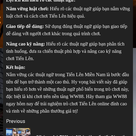
Nắm vững luật chơi:
Hiểu rõ các thuật ngữ giúp bạn nắm vững
luật chơi và cách chơi Tiến Lên hiệu quả.
Giao tiếp dễ dàng:
Sử dụng đúng thuật ngữ giúp bạn giao tiếp
dễ dàng với người chơi khác trong quá trình chơi.
Nâng cao kỹ năng:
Hiểu rõ các thuật ngữ giúp bạn phân tích
tình huống, đưa ra chiến thuật phù hợp và nâng cao kỹ năng
chơi Tiến Lên.
Kết luận:
Nắm vững các thuật ngữ trong Tiến Lên Miền Nam là bước đầu
tiên để bạn trở thành một cao thủ. Hy vọng bài viết này đã giúp
bạn hiểu rõ hơn về những thuật ngữ phổ biến trong trò chơi này,
đặc biệt là khi chơi trên nền tảng WW88. Hãy tham gia WW88
ngay hôm nay để trải nghiệm trò chơi Tiến Lên online đỉnh cao
và rinh về những phần thưởng giá trị!
Post
Previous
navigation