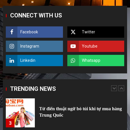
“Tự dưng máy rửa bát nhà tôi báo lỗi –
Kinh nghiệm xử lý và sửa máy rửa bát
Bosch sau 3 lần gọi thợ”
CONNECT WITH US
5
Facebook
Twitter
Top 10 xưởng đồ gia dụng thông minh giá
rẻ bất ngờ trên 1688 (Ai cũng tưởng đắt)
Instagram
Youtube
1
Linkedin
Whatsapp
Kinh nghiệm xương máu sau 5 năm
chuyên đánh hàng Taobao: Tiền không
phải thứ đắt nhất tôi mất
TRENDING NEWS
2
Từ điển thuật ngữ bỏ túi khi tự mua hàng
Trung Quốc
3