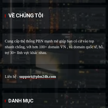
VỀ CHÚNG TÔI
Cung cấp thệ thống PBN mạnh mẽ giúp bạn có cơ vào top
nhanh chống, với hơn 100+ domain VN , và domain quốc tế, hỗ
trợ 30+ lĩnh vực khác nhau.
Liên hệ :
support@pbn24h.com
DANH MỤC