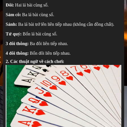
Đôi:
Hai lá bài cùng số.
Sám cô:
Ba lá bài cùng số.
Sảnh:
Ba lá bài trở lên liên tiếp nhau (không cần đồng chất).
Tứ quý:
Bốn lá bài cùng số.
3 đôi thông:
Ba đôi liên tiếp nhau.
4 đôi thông:
Bốn đôi liên tiếp nhau.
2. Các thuật ngữ về cách chơi: