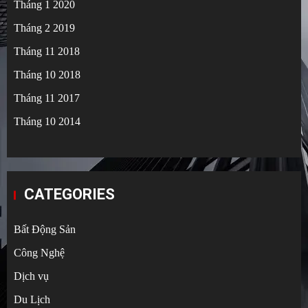
Tháng 1 2020
Tháng 2 2019
Tháng 11 2018
Tháng 10 2018
Tháng 11 2017
Tháng 10 2014
CATEGORIES
Bất Động Sản
Công Nghệ
Dịch vụ
Du Lịch