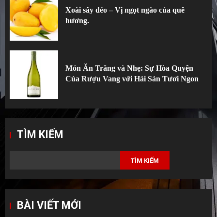
Xoài sấy dẻo – Vị ngọt ngào của quê
hương.
Món Ăn Trắng và Nhẹ: Sự Hòa Quyện
Của Rượu Vang với Hải Sản Tươi Ngon
TÌM KIẾM
TÌM KIẾM
BÀI VIẾT MỚI