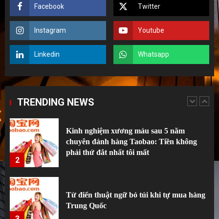
Facebook
Twitter
Top 10 xưởng đồ gia dụng thông minh giá
rẻ bất ngờ trên 1688 (Ai cũng tưởng đắt)
Instagram
Youtube
1
Linkedin
Whatsapp
Kinh nghiệm xương máu sau 5 năm
chuyên đánh hàng Taobao: Tiền không
phải thứ đắt nhất tôi mất
TRENDING NEWS
2
Từ điển thuật ngữ bỏ túi khi tự mua hàng
Trung Quốc
3
Bật Mí 5 Món Quà Mạ Vàng “Đỉnh Cao”
Khách Hàng VIP Nào Cũng Mê
4