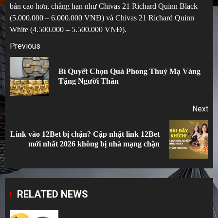
bán cao hơn, chẳng hạn như Chivas 21 Richard Quinn Black
(5.000.000 – 6.000.000 VNĐ) và Chivas 21 Richard Quinn
White (4.500.000 – 5.500.000 VNĐ).
Post
Previous
navigation
Bí Quyết Chọn Quà Phong Thuỷ Mạ Vàng
Pr
Tặng Người Thân
po
Next
Link vào 12Bet bị chặn? Cập nhật link 12Bet
Next
mới nhất 2026 không bị nhà mạng chặn
post:
RELATED NEWS