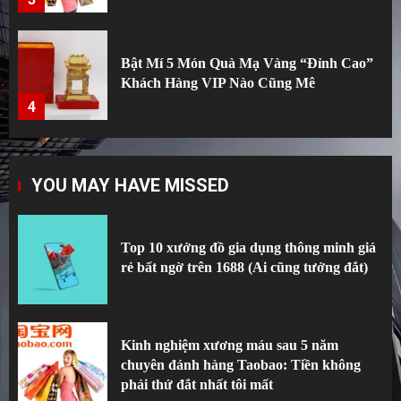
“Tự dưng máy rửa bát nhà tôi báo lỗi –
Kinh nghiệm xử lý và sửa máy rửa bát
Bosch sau 3 lần gọi thợ”
5
Top 10 xưởng đồ gia dụng thông minh giá
YOU MAY HAVE MISSED
rẻ bất ngờ trên 1688 (Ai cũng tưởng đắt)
1
Top 10 xưởng đồ gia dụng thông minh giá
rẻ bất ngờ trên 1688 (Ai cũng tưởng đắt)
Kinh nghiệm xương máu sau 5 năm
chuyên đánh hàng Taobao: Tiền không
phải thứ đắt nhất tôi mất
2
Kinh nghiệm xương máu sau 5 năm
chuyên đánh hàng Taobao: Tiền không
phải thứ đắt nhất tôi mất
Từ điển thuật ngữ bỏ túi khi tự mua hàng