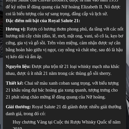
để kỷ niệm lễ đăng quang của Nữ hoàng Elizabeth II. Nó được
coi là biểu tượng của sự sang trọng, đẳng cấp và lịch sử.
Đặc điểm nổi bật của Royal Salute 21:
Hương vị:
Rượu có hương thơm phong phú, đa tầng với các nốt
hương trái cây chín (đào, lê, mơ), mật ong, vani, sô cô la, kẹo bơ
cứng, gia vị và gỗ sồi. Trên vòm miệng, cảm nhận được sự cân
bằng hoàn hảo giữa vị ngọt, cay nồng và chát nhẹ, sau đó là hậu
vị kéo dài và ấm áp.
Nguyên liệu:
Được pha trộn từ 21 loại whisky mạch nha khác
nhau, được ủ ít nhất 21 năm trong các thùng gỗ sồi sherry.
Thiết kế:
Chai sứ màu xanh coban sang trọng, với biểu tượng
21 khẩu súng đại bác hoàng gia xung quanh, tượng trưng cho
21 phát súng chào mừng lễ đăng quang của Nữ hoàng.
Giải thưởng:
Royal Salute 21 đã giành được nhiều giải thưởng
danh giá, trong đó có:
Huy chương Vàng tại Cuộc thi Rượu Whisky Quốc tế năm
2019.