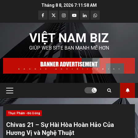
Skip
Tháng 8 8, 2026
7:11:59 AM
to
Facebook
Twitter
Instagram
Youtube
Linkedin
Whatsapp
content
VIỆT NAM BIZ
GIÚP WEB SITE BẠN MẠNH MẼ HƠN
Primary
Menu
Thực Phẩm - Đồ Uống
Chivas 21 – Sự Hài Hòa Hoàn Hảo Của
Hương Vị và Nghệ Thuật