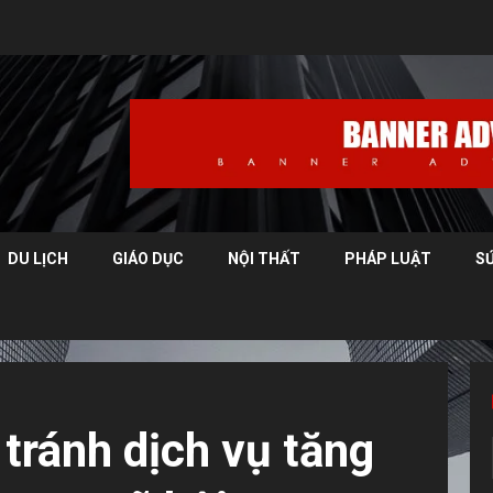
DU LỊCH
GIÁO DỤC
NỘI THẤT
PHÁP LUẬT
S
 tránh dịch vụ tăng