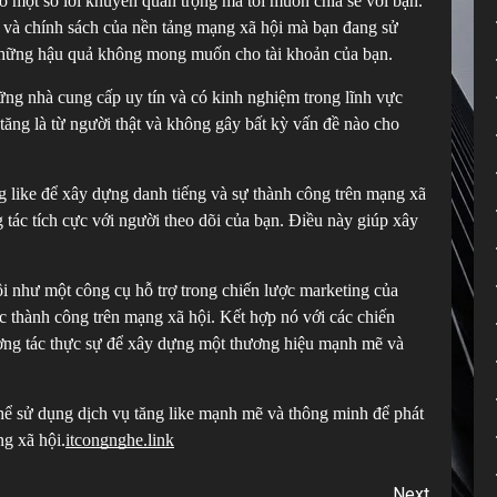
ó một số lời khuyên quan trọng mà tôi muốn chia sẻ với bạn.
h và chính sách của nền tảng mạng xã hội mà bạn đang sử
 những hậu quả không mong muốn cho tài khoản của bạn.
hững nhà cung cấp uy tín và có kinh nghiệm trong lĩnh vực
tăng là từ người thật và không gây bất kỳ vấn đề nào cho
g like để xây dựng danh tiếng và sự thành công trên mạng xã
 tác tích cực với người theo dõi của bạn. Điều này giúp xây
i như một công cụ hỗ trợ trong chiến lược marketing của
c thành công trên mạng xã hội. Kết hợp nó với các chiến
ương tác thực sự để xây dựng một thương hiệu mạnh mẽ và
hể sử dụng dịch vụ tăng like mạnh mẽ và thông minh để phát
ng xã hội.
itcongnghe.link
Next