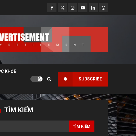
Facebook
Twitter
Instagram
Youtube
Linkedin
Whatsapp
ỨC KHỎE
SUBSCRIBE
TÌM KIẾM
TÌM KIẾM