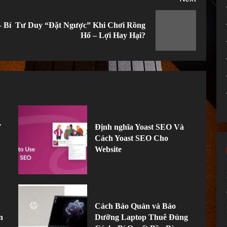
 Bí
Tư Duy “Đặt Ngược” Khi Chơi Rồng
Previous
Next
Hổ – Lợi Hay Hại?
post:
post:
7
Định nghĩa Yoast SEO Và
Cách Yoast SEO Cho
Website
Cách Bảo Quản và Bảo
n
Dưỡng Laptop Thuê Đúng