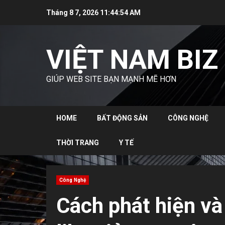
Skip
Tháng 8 7, 2026
11:44:56 AM
to
content
VIỆT NAM BIZ
GIÚP WEB SITE BẠN MẠNH MẼ HƠN
HOME
BẤT ĐỘNG SẢN
CÔNG NGHỆ
THỜI TRANG
Y TẾ
Công Nghệ
Cách phát hiện và