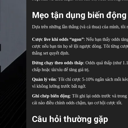
Mẹo tận dụng biến động
Dựa trên những lần thắng (và cả thua) của mình, tôi r
Cược live khi odds “ngon”
: Nếu bạn thấy odds tăng
cược nếu bạn tin họ sẽ lội ngược dòng. Tôi từng cược
thắng set quyết định.
Đừng chạy theo odds thấp
: Odds quá thấp (như 1.1
chấp hoặc tài/xỉu để tăng giá trị.
Quản lý vốn
: Tôi chỉ cược 5-10% ngân sách mỗi kèo
vì không lường trước bất ngờ.
Ghi chép biến động
: Tôi ghi lại odds trước và tron
cái nào điều chỉnh odds chậm, tạo cơ hội cược tốt.
Câu hỏi thường gặp