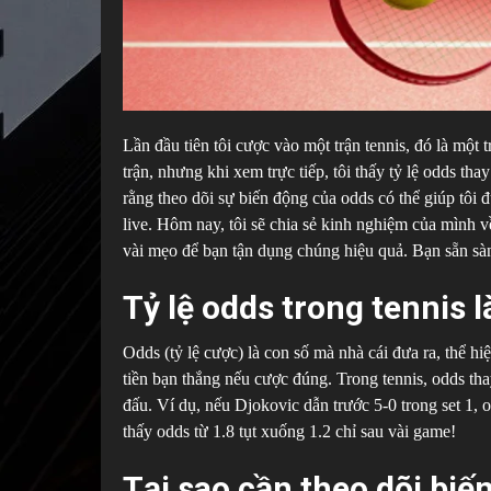
Lần đầu tiên tôi cược vào một trận tennis, đó là một
trận, nhưng khi xem trực tiếp, tôi thấy tỷ lệ odds th
rằng theo dõi sự biến động của odds có thể giúp tôi 
live. Hôm nay, tôi sẽ chia sẻ kinh nghiệm của mình về
vài mẹo để bạn tận dụng chúng hiệu quả. Bạn sẵn s
Tỷ lệ odds trong tennis l
Odds (tỷ lệ cược) là con số mà nhà cái đưa ra, thể hi
tiền bạn thắng nếu cược đúng. Trong tennis, odds thay 
đấu. Ví dụ, nếu Djokovic dẫn trước 5-0 trong set 1,
thấy odds từ 1.8 tụt xuống 1.2 chỉ sau vài game!
Tại sao cần theo dõi bi