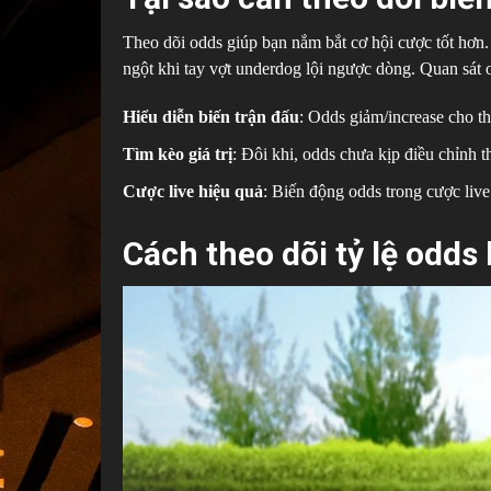
Theo dõi odds giúp bạn nắm bắt cơ hội cược tốt hơn.
ngột khi tay vợt underdog lội ngược dòng. Quan sát 
Hiểu diễn biến trận đấu
: Odds giảm/increase cho th
Tìm kèo giá trị
: Đôi khi, odds chưa kịp điều chỉnh t
Cược live hiệu quả
: Biến động odds trong cược live
Cách theo dõi tỷ lệ odds