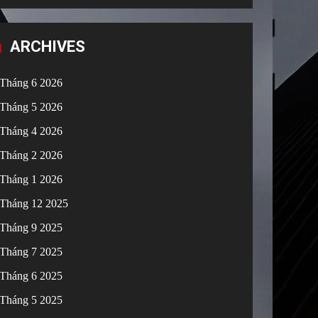
ARCHIVES
Tháng 6 2026
Tháng 5 2026
Tháng 4 2026
Tháng 2 2026
Tháng 1 2026
Tháng 12 2025
Tháng 9 2025
Tháng 7 2025
Tháng 6 2025
Tháng 5 2025