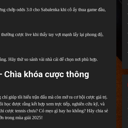
từng chớp odds 3.0 cho Sabalenka khi cô ấy thua game đầu,
thường cược live khi thấy tay vợt mạnh lấy lại phong độ,
ng. Hãy thử so sánh vài nhà cái để chọn nơi phù hợp.
 – Chìa khóa cược thông
 chỉ giúp tôi hiểu trận đấu mà còn mở ra cơ hội cược giá trị.
i học được rằng kết hợp xem trực tiếp, nghiên cứu kỹ, và
s khi cược tennis chưa? Có mẹo gì hay ho không? Hãy chia sẻ
ớn trong mùa giải 2025!