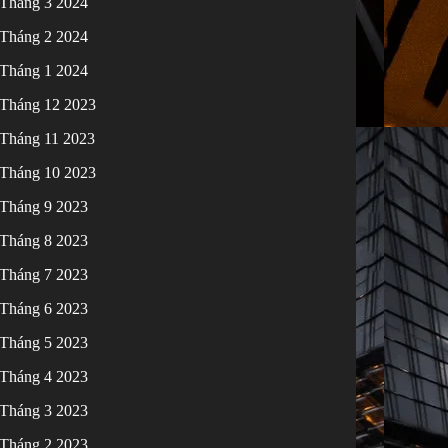
Tháng 3 2024
Tháng 2 2024
Tháng 1 2024
Tháng 12 2023
Tháng 11 2023
Tháng 10 2023
Tháng 9 2023
Tháng 8 2023
Tháng 7 2023
Tháng 6 2023
Tháng 5 2023
Tháng 4 2023
Tháng 3 2023
Tháng 2 2023