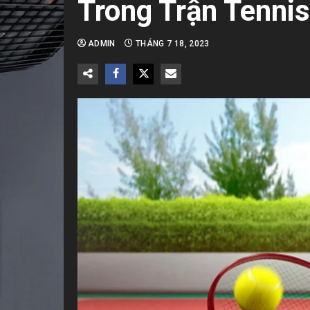
Trong Trận Tennis
ADMIN
THÁNG 7 18, 2023