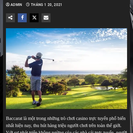
ADMIN
THÁNG 1 20, 2021
Baccarat là một trong những trò chơi casino trực tuyến phổ biến
nhất hiện nay, thu hút hàng triệu người chơi trên toàn thế giới.
Với sự phát triển không ngừng của các nhà cái trực tuyến, người