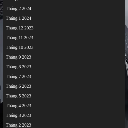
Tháng 2 2024
Tháng 1 2024
Tháng 12 2023
Tháng 11 2023
Tháng 10 2023
Tháng 9 2023
Tháng 8 2023
Tháng 7 2023
Tháng 6 2023
Tháng 5 2023
Tháng 4 2023
Tháng 3 2023
Tháng 2 2023