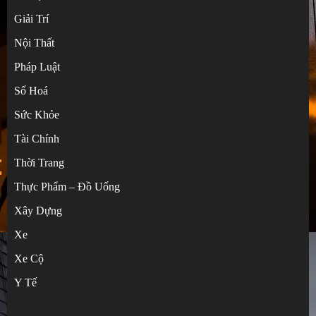
Giải Trí
Nội Thất
Pháp Luật
Số Hoá
Sức Khỏe
Tài Chính
Từ điển thuật ngữ bỏ túi khi tự mua hàng
Thời Trang
Trung Quốc
Thực Phẩm – Đồ Uống
3
Xây Dựng
Xe
Bật Mí 5 Món Quà Mạ Vàng “Đỉnh Cao”
Xe Cộ
Khách Hàng VIP Nào Cũng Mê
4
Y Tế