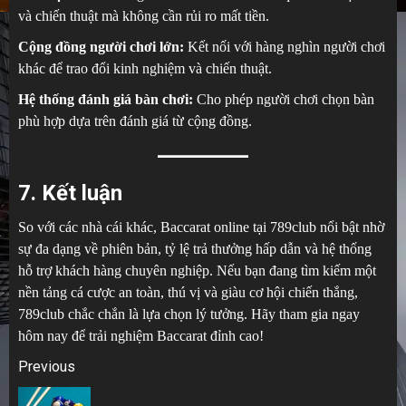
và chiến thuật mà không cần rủi ro mất tiền.
Cộng đồng người chơi lớn:
Kết nối với hàng nghìn người chơi
khác để trao đổi kinh nghiệm và chiến thuật.
Hệ thống đánh giá bàn chơi:
Cho phép người chơi chọn bàn
phù hợp dựa trên đánh giá từ cộng đồng.
7. Kết luận
So với các nhà cái khác, Baccarat online tại 789club nổi bật nhờ
sự đa dạng về phiên bản, tỷ lệ trả thưởng hấp dẫn và hệ thống
hỗ trợ khách hàng chuyên nghiệp. Nếu bạn đang tìm kiếm một
nền tảng cá cược an toàn, thú vị và giàu cơ hội chiến thắng,
789club chắc chắn là lựa chọn lý tưởng. Hãy tham gia ngay
hôm nay để trải nghiệm Baccarat đỉnh cao!
Post
Previous