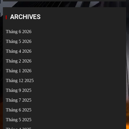
ARCHIVES
Tháng 6 2026
Tháng 5 2026
Tháng 4 2026
Tháng 2 2026
Tháng 1 2026
Tháng 12 2025
Tháng 9 2025
Tháng 7 2025
Tháng 6 2025
Tháng 5 2025