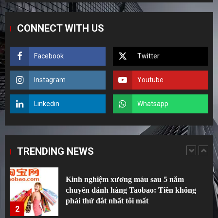
“Tự dưng máy rửa bát nhà tôi báo lỗi –
Kinh nghiệm xử lý và sửa máy rửa bát
Bosch sau 3 lần gọi thợ”
CONNECT WITH US
5
Facebook
Twitter
Top 10 xưởng đồ gia dụng thông minh giá
rẻ bất ngờ trên 1688 (Ai cũng tưởng đắt)
Instagram
Youtube
1
Linkedin
Whatsapp
Kinh nghiệm xương máu sau 5 năm
chuyên đánh hàng Taobao: Tiền không
phải thứ đắt nhất tôi mất
TRENDING NEWS
2
Từ điển thuật ngữ bỏ túi khi tự mua hàng
Trung Quốc
3