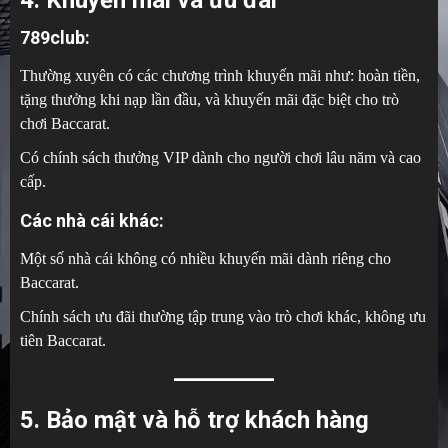
789club:
Thường xuyên có các chương trình khuyến mãi như: hoàn tiền,
tặng thưởng khi nạp lần đầu, và khuyến mãi đặc biệt cho trò
chơi Baccarat.
Có chính sách thưởng VIP dành cho người chơi lâu năm và cao
cấp.
Các nhà cái khác:
Một số nhà cái không có nhiều khuyến mãi dành riêng cho
Baccarat.
Chính sách ưu đãi thường tập trung vào trò chơi khác, không ưu
tiên Baccarat.
5. Bảo mật và hỗ trợ khách hàng