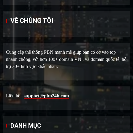
VỀ CHÚNG TÔI
Cung cấp thệ thống PBN mạnh mẽ giúp bạn có cơ vào top
nhanh chống, với hơn 100+ domain VN , và domain quốc tế, hỗ
trợ 30+ lĩnh vực khác nhau.
Liên hệ :
support@pbn24h.com
DANH MỤC