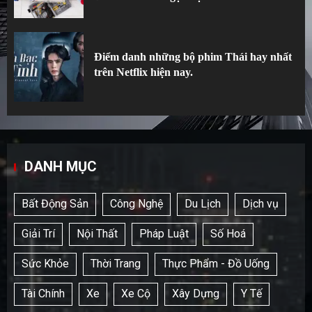
Điểm danh những bộ phim Thái hay nhất
trên Netflix hiện nay.
DANH MỤC
Bất Động Sản
Công Nghệ
Du Lịch
Dịch vụ
Giải Trí
Nội Thất
Pháp Luật
Số Hoá
Sức Khỏe
Thời Trang
Thực Phẩm - Đồ Uống
Tài Chính
Xe
Xe Cộ
Xây Dựng
Y Tế