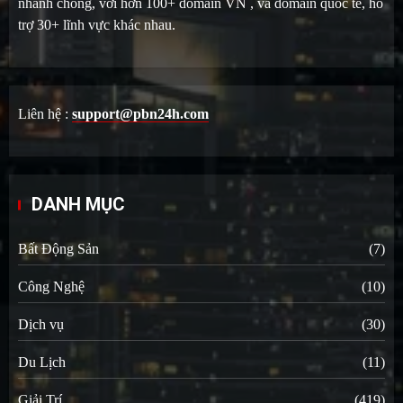
nhanh chống, với hơn 100+ domain VN , và domain quốc tế, hỗ
trợ 30+ lĩnh vực khác nhau.
Liên hệ :
support@pbn24h.com
DANH MỤC
Bất Động Sản
(7)
Công Nghệ
(10)
Dịch vụ
(30)
Du Lịch
(11)
Giải Trí
(419)