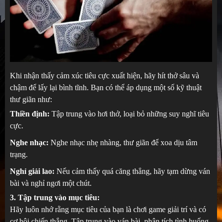
Khi nhận thấy cảm xúc tiêu cực xuất hiện, hãy hít thở sâu và
chậm để lấy lại bình tĩnh. Bạn có thể áp dụng một số kỹ thuật
thư giãn như:
Thiền định:
Tập trung vào hơi thở, loại bỏ những suy nghĩ tiêu
cực.
Nghe nhạc:
Nghe nhạc nhẹ nhàng, thư giãn để xoa dịu tâm
trạng.
Nghỉ giải lao:
Nếu cảm thấy quá căng thẳng, hãy tạm dừng ván
bài và nghỉ ngơi một chút.
3. Tập trung vào mục tiêu:
Hãy luôn nhớ rằng mục tiêu của bạn là chơi game giải trí và có
cơ hội chiến thắng. Tập trung vào ván bài, phân tích tình huống