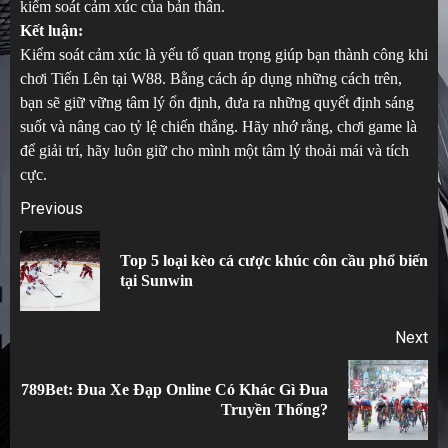
kiểm soát cảm xúc của bản thân.
Kết luận:
Kiểm soát cảm xúc là yếu tố quan trọng giúp bạn thành công khi
chơi Tiến Lên tại W88. Bằng cách áp dụng những cách trên,
bạn sẽ giữ vững tâm lý ổn định, đưa ra những quyết định sáng
suốt và nâng cao tỷ lệ chiến thắng. Hãy nhớ rằng, chơi game là
để giải trí, hãy luôn giữ cho mình một tâm lý thoải mái và tích
cực.
Post
Previous
navigation
Top 5 loại kèo cá cược khúc côn cầu phổ biến
Pr
tại Sunwin
po
Next
789Bet: Đua Xe Đạp Online Có Khác Gì Đua
Next
Truyền Thống?
post: