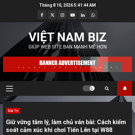
Skip
Tháng 8 10, 2026
5:41:45 AM
to
Facebook
Twitter
Instagram
Youtube
Linkedin
Whatsapp
content
VIỆT NAM BIZ
GIÚP WEB SITE BẠN MẠNH MẼ HƠN
Primary
Menu
Giải Trí
Giữ vững tâm lý, làm chủ ván bài: Cách kiểm
soát cảm xúc khi chơi Tiến Lên tại W88