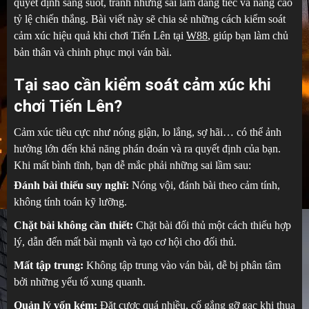
quyết định sáng suốt, tránh những sai lầm đáng tiếc và nâng cao
tỷ lệ chiến thắng. Bài viết này sẽ chia sẻ những cách kiểm soát
cảm xúc hiệu quả khi chơi Tiến Lên tại
W88
, giúp bạn làm chủ
bản thân và chinh phục mọi ván bài.
Tại sao cần kiểm soát cảm xúc khi
chơi Tiến Lên?
Cảm xúc tiêu cực như nóng giận, lo lắng, sợ hãi… có thể ảnh
hưởng lớn đến khả năng phán đoán và ra quyết định của bạn.
Khi mất bình tĩnh, bạn dễ mắc phải những sai lầm sau:
Đánh bài thiếu suy nghĩ:
Nóng vội, đánh bài theo cảm tính,
không tính toán kỹ lưỡng.
Chặt bài không cần thiết:
Chặt bài đối thủ một cách thiếu hợp
lý, dẫn đến mất bài mạnh và tạo cơ hội cho đối thủ.
Mất tập trung:
Không tập trung vào ván bài, dễ bị phân tâm
bởi những yếu tố xung quanh.
Quản lý vốn kém:
Đặt cược quá nhiều, cố gắng gỡ gạc khi thua