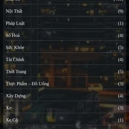
Nội Thất
(9)
Pháp Luật
(1)
Số Hoá
(4)
Sức Khỏe
(5)
Tài Chính
(4)
Thời Trang
(5)
Thực Phẩm – Đồ Uống
(3)
Xây Dựng
(4)
Xe
(3)
Xe Cộ
(1)