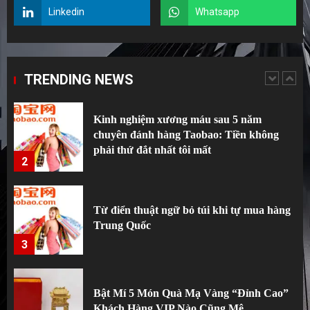
Linkedin
Whatsapp
Kinh nghiệm xương máu sau 5 năm
chuyên đánh hàng Taobao: Tiền không
phải thứ đắt nhất tôi mất
TRENDING NEWS
2
Từ điển thuật ngữ bỏ túi khi tự mua hàng
Trung Quốc
3
Bật Mí 5 Món Quà Mạ Vàng “Đỉnh Cao”
Khách Hàng VIP Nào Cũng Mê
4
“Tự dưng máy rửa bát nhà tôi báo lỗi –
Kinh nghiệm xử lý và sửa máy rửa bát