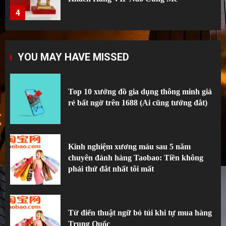
Bosch sau 3 lần gọi thợ”
5
Top 10 xưởng đồ gia dụng thông minh giá
YOU MAY HAVE MISSED
rẻ bất ngờ trên 1688 (Ai cũng tưởng đắt)
1
Top 10 xưởng đồ gia dụng thông minh giá
rẻ bất ngờ trên 1688 (Ai cũng tưởng đắt)
Kinh nghiệm xương máu sau 5 năm
chuyên đánh hàng Taobao: Tiền không
phải thứ đắt nhất tôi mất
2
Kinh nghiệm xương máu sau 5 năm
chuyên đánh hàng Taobao: Tiền không
phải thứ đắt nhất tôi mất
Từ điển thuật ngữ bỏ túi khi tự mua hàng
Trung Quốc
3
Từ điển thuật ngữ bỏ túi khi tự mua hàng
Trung Quốc