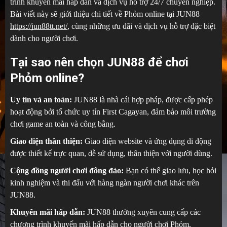
trình khuyến mãi hấp dẫn và dịch vụ hỗ trợ 24/7 chuyên nghiệp.
Bài viết này sẽ giới thiệu chi tiết về Phỏm online tại JUN88
https://jun88tt.net/
, cùng những ưu đãi và dịch vụ hỗ trợ đặc biệt
dành cho người chơi.
Tại sao nên chọn JUN88 để chơi
Phỏm online?
Uy tín và an toàn:
JUN88 là nhà cái hợp pháp, được cấp phép
hoạt động bởi tổ chức uy tín First Cagayan, đảm bảo môi trường
chơi game an toàn và công bằng.
Giao diện thân thiện:
Giao diện website và ứng dụng di động
được thiết kế trực quan, dễ sử dụng, thân thiện với người dùng.
Cộng đồng người chơi đông đảo:
Bạn có thể giao lưu, học hỏi
kinh nghiệm và thi đấu với hàng ngàn người chơi khác trên
JUN88.
Khuyến mãi hấp dẫn:
JUN88 thường xuyên cung cấp các
chương trình khuyến mãi hấp dẫn cho người chơi Phỏm.