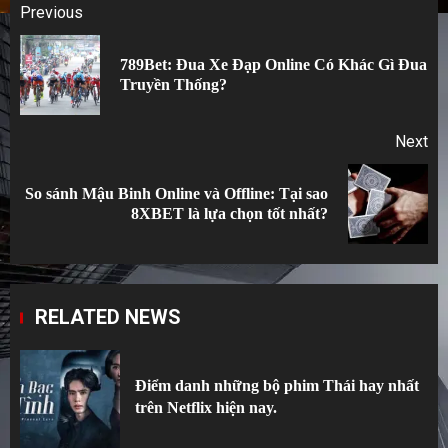
Post
Previous
navigation
789Bet: Đua Xe Đạp Online Có Khác Gì Đua
Pr
Truyền Thống?
po
Next
So sánh Mậu Binh Online và Offline: Tại sao
Next
8XBET là lựa chọn tốt nhất?
post:
RELATED NEWS
Điểm danh những bộ phim Thái hay nhất
trên Netflix hiện nay.