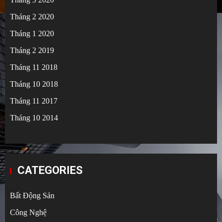
Tháng 2 2020
Tháng 1 2020
Tháng 2 2019
Tháng 11 2018
Tháng 10 2018
Tháng 11 2017
Tháng 10 2014
CATEGORIES
Bất Động Sản
Công Nghệ