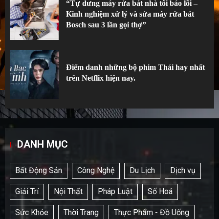
“Tự dưng máy rửa bát nhà tôi báo lỗi –
Kinh nghiệm xử lý và sửa máy rửa bát
Bosch sau 3 lần gọi thợ”
Điểm danh những bộ phim Thái hay nhất
trên Netflix hiện nay.
DANH MỤC
Bất Động Sản
Công Nghệ
Du Lịch
Dịch vụ
Giải Trí
Nội Thất
Pháp Luật
Số Hoá
Sức Khỏe
Thời Trang
Thực Phẩm - Đồ Uống