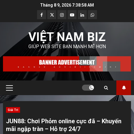
Skip
Tháng 8 9, 2026
7:38:59 AM
to
Facebook
Twitter
Instagram
Youtube
Linkedin
Whatsapp
content
VIỆT NAM BIZ
GIÚP WEB SITE BẠN MẠNH MẼ HƠN
Primary
Menu
Giải Trí
JUN88: Chơi Phỏm online cực đã – Khuyến
mãi ngập tràn – Hỗ trợ 24/7