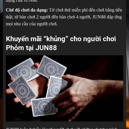
dụng của JUN88.
Chế độ chơi đa dạng:
Từ chơi thử miễn phí đến chơi bằng tiền
thật, từ bàn chơi 2 người đến bàn chơi 4 người, JUN88 đáp ứng
mọi nhu cầu của người chơi.
Khuyến mãi “khủng” cho người chơi
Phỏm tại JUN88