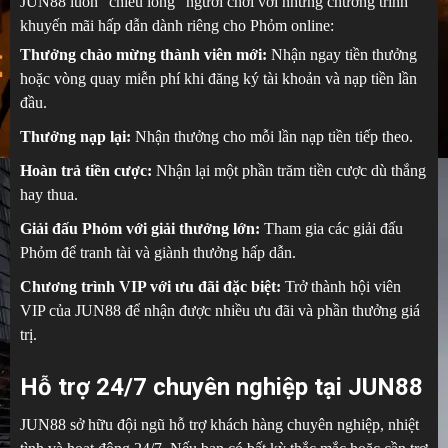
JUN88 luôn “chiều lòng” người chơi với những chương trình
khuyến mãi hấp dẫn dành riêng cho Phỏm online:
Thưởng chào mừng thành viên mới:
Nhận ngay tiền thưởng
hoặc vòng quay miễn phí khi đăng ký tài khoản và nạp tiền lần
đầu.
Thưởng nạp lại:
Nhận thưởng cho mỗi lần nạp tiền tiếp theo.
Hoàn trả tiền cược:
Nhận lại một phần trăm tiền cược dù thắng
hay thua.
Giải đấu Phỏm với giải thưởng lớn:
Tham gia các giải đấu
Phỏm để tranh tài và giành thưởng hấp dẫn.
Chương trình VIP với ưu đãi đặc biệt:
Trở thành hội viên
VIP của JUN88 để nhận được nhiều ưu đãi và phần thưởng giá
trị.
Hỗ trợ 24/7 chuyên nghiệp tại JUN88
JUN88 sở hữu đội ngũ hỗ trợ khách hàng chuyên nghiệp, nhiệt