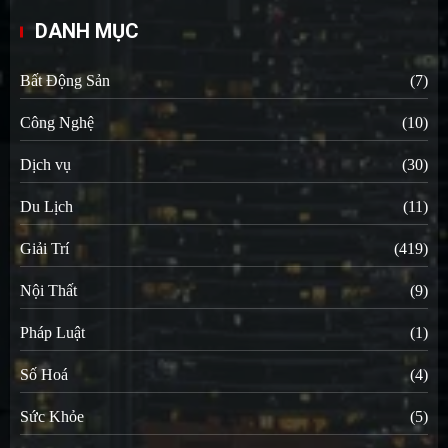
DANH MỤC
Bất Động Sản
(7)
Công Nghệ
(10)
Dịch vụ
(30)
Du Lịch
(11)
Giải Trí
(419)
Nội Thất
(9)
Pháp Luật
(1)
Số Hoá
(4)
Sức Khỏe
(5)