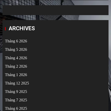
ARCHIVES
Tháng 6 2026
Tháng 5 2026
Tháng 4 2026
Tháng 2 2026
Tháng 1 2026
Tháng 12 2025
Tháng 9 2025
Tháng 7 2025
Tháng 6 2025