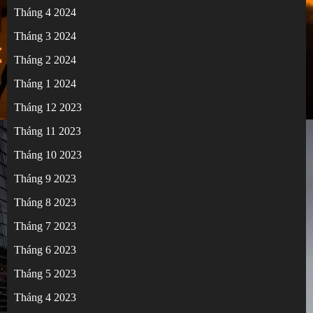
Tháng 4 2024
Tháng 3 2024
Tháng 2 2024
Tháng 1 2024
Tháng 12 2023
Tháng 11 2023
Tháng 10 2023
Tháng 9 2023
Tháng 8 2023
Tháng 7 2023
Tháng 6 2023
Tháng 5 2023
Tháng 4 2023