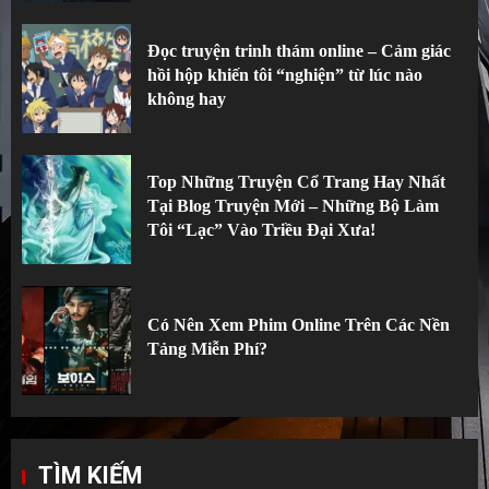
Đọc truyện trinh thám online – Cảm giác
hồi hộp khiến tôi “nghiện” từ lúc nào
không hay
Top Những Truyện Cổ Trang Hay Nhất
Tại Blog Truyện Mới – Những Bộ Làm
Tôi “Lạc” Vào Triều Đại Xưa!
Có Nên Xem Phim Online Trên Các Nền
Tảng Miễn Phí?
TÌM KIẾM