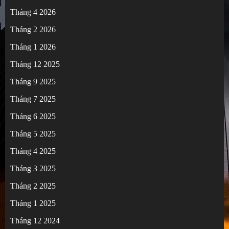
Tháng 4 2026
Tháng 2 2026
Tháng 1 2026
Tháng 12 2025
Tháng 9 2025
Tháng 7 2025
Tháng 6 2025
Tháng 5 2025
Tháng 4 2025
Tháng 3 2025
Tháng 2 2025
Tháng 1 2025
Tháng 12 2024