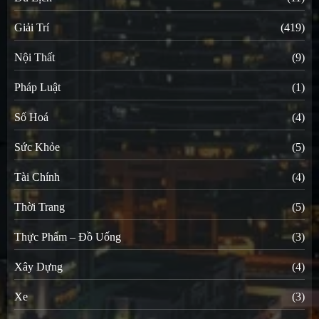
Giải Trí
(419)
Nội Thất
(9)
Pháp Luật
(1)
Số Hoá
(4)
Sức Khỏe
(5)
Tài Chính
(4)
Thời Trang
(5)
Thực Phẩm – Đồ Uống
(3)
Xây Dựng
(4)
Xe
(3)