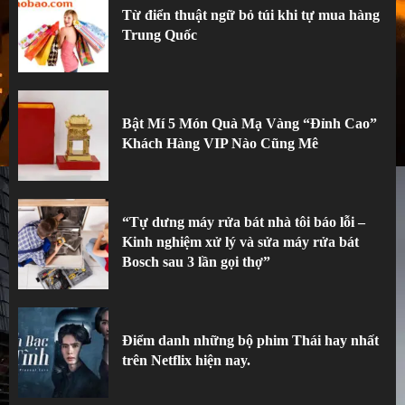
Từ điển thuật ngữ bỏ túi khi tự mua hàng
Trung Quốc
Bật Mí 5 Món Quà Mạ Vàng “Đỉnh Cao”
Khách Hàng VIP Nào Cũng Mê
“Tự dưng máy rửa bát nhà tôi báo lỗi –
Kinh nghiệm xử lý và sửa máy rửa bát
Bosch sau 3 lần gọi thợ”
Điểm danh những bộ phim Thái hay nhất
trên Netflix hiện nay.