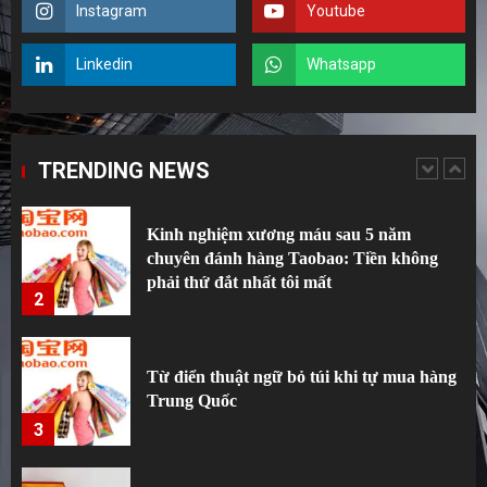
rẻ bất ngờ trên 1688 (Ai cũng tưởng đắt)
Instagram
Youtube
1
Linkedin
Whatsapp
Kinh nghiệm xương máu sau 5 năm
chuyên đánh hàng Taobao: Tiền không
phải thứ đắt nhất tôi mất
TRENDING NEWS
2
Từ điển thuật ngữ bỏ túi khi tự mua hàng
Trung Quốc
3
Bật Mí 5 Món Quà Mạ Vàng “Đỉnh Cao”
Khách Hàng VIP Nào Cũng Mê
4