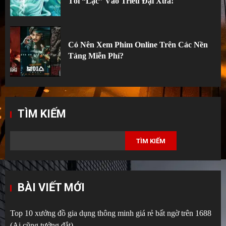
Tôi “Lạc” Vào Triều Đại Xưa!
Có Nên Xem Phim Online Trên Các Nền
Tảng Miễn Phí?
TÌM KIẾM
TÌM KIẾM
BÀI VIẾT MỚI
Top 10 xưởng đồ gia dụng thông minh giá rẻ bất ngờ trên 1688
(Ai cũng tưởng đắt)