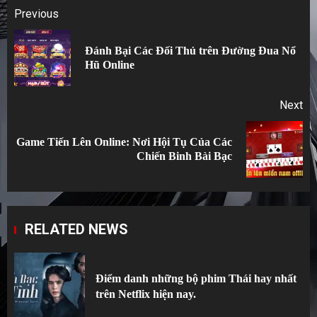
Post
Previous
navigation
Đánh Bại Các Đối Thủ trên Đường Đua Nổ
Pr
Hũ Online
po
Next
Game Tiến Lên Online: Nơi Hội Tụ Của Các
Next
Chiến Binh Bài Bạc
post:
RELATED NEWS
Điểm danh những bộ phim Thái hay nhất
trên Netflix hiện nay.