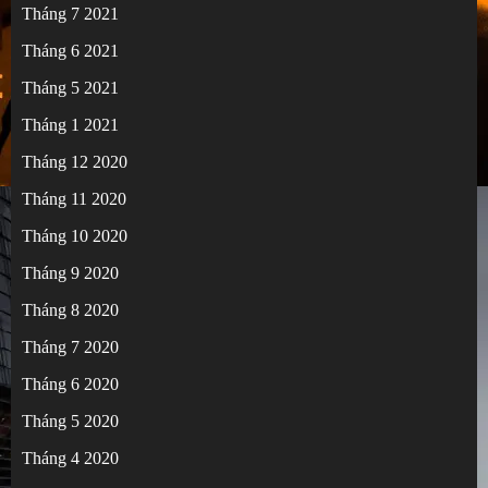
Tháng 7 2021
Tháng 6 2021
Tháng 5 2021
Tháng 1 2021
Tháng 12 2020
Tháng 11 2020
Tháng 10 2020
Tháng 9 2020
Tháng 8 2020
Tháng 7 2020
Tháng 6 2020
Tháng 5 2020
Tháng 4 2020