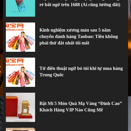
rẻ bất ngờ trên 1688 (Ai cũng tưởng đắt)
Kinh nghiệm xương máu sau 5 năm
chuyên đánh hàng Taobao: Tiền không
phải thứ đắt nhất tôi mất
2
Kinh nghiệm xương máu sau 5 năm
chuyên đánh hàng Taobao: Tiền không
phải thứ đắt nhất tôi mất
Từ điển thuật ngữ bỏ túi khi tự mua hàng
Trung Quốc
3
Từ điển thuật ngữ bỏ túi khi tự mua hàng
Trung Quốc
Bật Mí 5 Món Quà Mạ Vàng “Đỉnh Cao”
Khách Hàng VIP Nào Cũng Mê