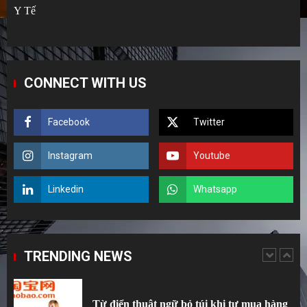
4
Y Tế
“Tự dưng máy rửa bát nhà tôi báo lỗi –
Kinh nghiệm xử lý và sửa máy rửa bát
Bosch sau 3 lần gọi thợ”
CONNECT WITH US
5
Facebook
Twitter
Top 10 xưởng đồ gia dụng thông minh giá
rẻ bất ngờ trên 1688 (Ai cũng tưởng đắt)
Instagram
Youtube
1
Linkedin
Whatsapp
Kinh nghiệm xương máu sau 5 năm
chuyên đánh hàng Taobao: Tiền không
phải thứ đắt nhất tôi mất
TRENDING NEWS
2
Từ điển thuật ngữ bỏ túi khi tự mua hàng