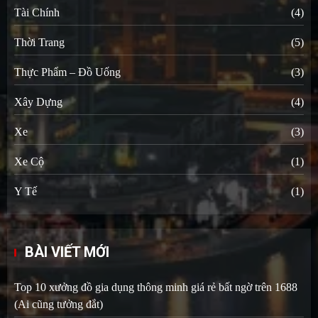
Tài Chính
(4)
Thời Trang
(5)
Thực Phẩm – Đồ Uống
(3)
Xây Dựng
(4)
Xe
(3)
Xe Cộ
(1)
Y Tế
(1)
BÀI VIẾT MỚI
Top 10 xưởng đồ gia dụng thông minh giá rẻ bất ngờ trên 1688
(Ai cũng tưởng đắt)