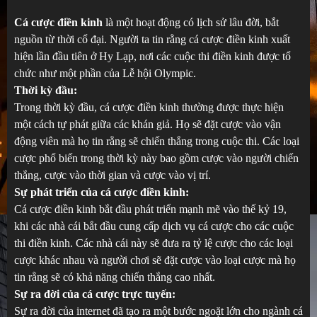
Cá cược điền kinh
là một hoạt động có lịch sử lâu đời, bắt
nguồn từ thời cổ đại. Người ta tin rằng cá cược điền kinh xuất
hiện lần đầu tiên ở Hy Lạp, nơi các cuộc thi điền kinh được tổ
chức như một phần của Lễ hội Olympic.
Thời kỳ đầu:
Trong thời kỳ đầu, cá cược điền kinh thường được thực hiện
một cách tự phát giữa các khán giả. Họ sẽ đặt cược vào vận
động viên mà họ tin rằng sẽ chiến thắng trong cuộc thi. Các loại
cược phổ biến trong thời kỳ này bao gồm cược vào người chiến
thắng, cược vào thời gian và cược vào vị trí.
Sự phát triển của cá cược điền kinh:
Cá cược điền kinh bắt đầu phát triển mạnh mẽ vào thế kỷ 19,
khi các nhà cái bắt đầu cung cấp dịch vụ cá cược cho các cuộc
thi điền kinh. Các nhà cái này sẽ đưa ra tỷ lệ cược cho các loại
cược khác nhau và người chơi sẽ đặt cược vào loại cược mà họ
tin rằng sẽ có khả năng chiến thắng cao nhất.
Sự ra đời của cá cược trực tuyến:
Sự ra đời của internet đã tạo ra một bước ngoặt lớn cho ngành cá