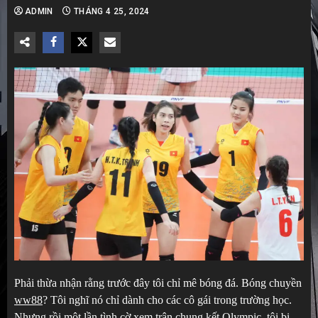
ADMIN
THÁNG 4 25, 2024
Phải thừa nhận rằng trước đây tôi chỉ mê bóng đá. Bóng chuyền
ww88
? Tôi nghĩ nó chỉ dành cho các cô gái trong trường học.
Nhưng rồi một lần tình cờ xem trận chung kết Olympic, tôi bị