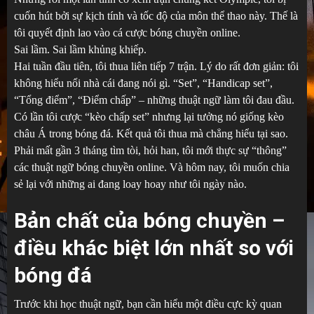
cuốn hút bởi sự kịch tính và tốc độ của môn thể thao này. Thế là
tôi quyết định lao vào cá cược bóng chuyền online.
Sai lầm. Sai lầm khủng khiếp.
Hai tuần đầu tiên, tôi thua liên tiếp 7 trận. Lý do rất đơn giản: tôi
không hiểu nổi nhà cái đang nói gì. “Set”, “Handicap set”,
“Tổng điểm”, “Điểm chấp” – những thuật ngữ làm tôi đau đầu.
Có lần tôi cược “kèo chấp set” nhưng lại tưởng nó giống kèo
châu Á trong bóng đá. Kết quả tôi thua mà chẳng hiểu tại sao.
Phải mất gần 3 tháng tìm tòi, hỏi han, tôi mới thực sự “thông”
các thuật ngữ bóng chuyền online. Và hôm nay, tôi muốn chia
sẻ lại với những ai đang loay hoay như tôi ngày nào.
Bản chất của bóng chuyền –
điều khác biệt lớn nhất so với
bóng đá
Trước khi học thuật ngữ, bạn cần hiểu một điều cực kỳ quan