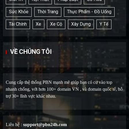
Sức Khỏe
Thời Trang
Thực Phẩm - Đồ Uống
Tài Chính
Xe
Xe Cộ
Xây Dựng
Y Tế
VỀ CHÚNG TÔI
Cung cấp thệ thống PBN mạnh mẽ giúp bạn có cơ vào top
nhanh chống, với hơn 100+ domain VN , và domain quốc tế, hỗ
trợ 30+ lĩnh vực khác nhau.
Liên hệ :
support@pbn24h.com