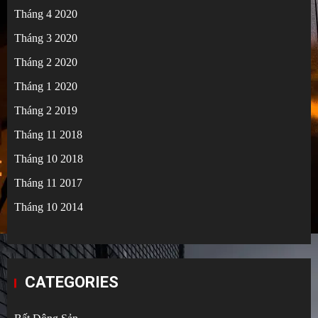
Tháng 4 2020
Tháng 3 2020
Tháng 2 2020
Tháng 1 2020
Tháng 2 2019
Tháng 11 2018
Tháng 10 2018
Tháng 11 2017
Tháng 10 2014
CATEGORIES