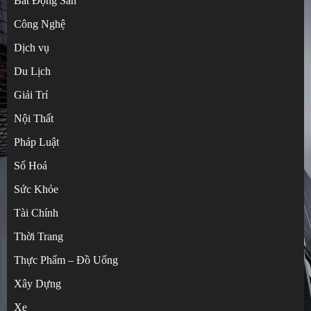
Bất Động Sản
Công Nghệ
Dịch vụ
Du Lịch
Giải Trí
Nội Thất
Pháp Luật
Số Hoá
Sức Khỏe
Tài Chính
Từ điển thuật ngữ bỏ túi khi tự mua hàng
Thời Trang
Trung Quốc
Thực Phẩm – Đồ Uống
3
Xây Dựng
Xe