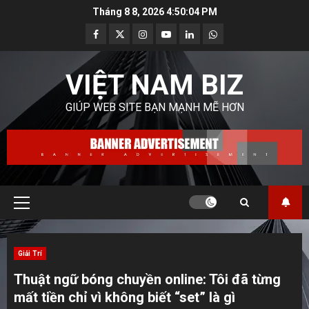
Skip
Tháng 8 8, 2026
4:50:06 PM
to
Facebook
Twitter
Instagram
Youtube
Linkedin
Whatsapp
content
VIỆT NAM BIZ
GIÚP WEB SITE BẠN MẠNH MẼ HƠN
Primary
Menu
Giải Trí
Thuật ngữ bóng chuyền online: Tôi đã từng
mất tiền chỉ vì không biết “set” là gì