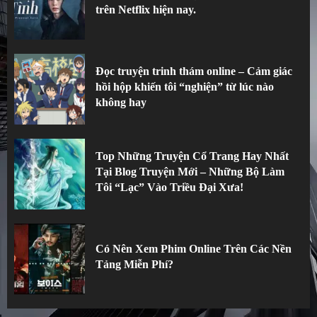
trên Netflix hiện nay.
Đọc truyện trinh thám online – Cảm giác
hồi hộp khiến tôi “nghiện” từ lúc nào
không hay
Top Những Truyện Cổ Trang Hay Nhất
Tại Blog Truyện Mới – Những Bộ Làm
Tôi “Lạc” Vào Triều Đại Xưa!
Có Nên Xem Phim Online Trên Các Nền
Tảng Miễn Phí?