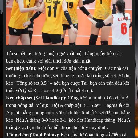
Tôi sẽ liệt kê những thuật ngữ xuất hiện hàng ngày trên các
bảng kèo, cùng với giải thích đơn giản nhất.
Set (hiệp đấu):
Một đơn vị của trận bóng chuyền. Các nhà cái
thường ra kèo cho từng set riêng lẻ, hoặc kèo tổng số set. Ví dụ:
kèo “Tổng số set 3.5” – nếu bạn cược Tài, bạn cần trận đấu kết
thúc với tỷ số 3-1 hoặc 3-2 (tức ít nhất 4 set).
Kèo chấp set (Set Handicap):
Cũng tương tự như kèo châu Á
trong bóng đá. Ví dụ: “Đội A chấp đội B 1.5 set” – nghĩa là đội
A phải thắng chung cuộc với cách biệt ít nhất 2 set để bạn thắng
kèo. Nếu A thắng 3-0 hoặc 3-1, kèo Set Handicap thắng. Nếu A
thắng 3-2, bạn thua nửa tiền hoặc thua tùy quy định.
Tổng điểm (Total Points):
Kèo này dự đoán tổng số điểm cả