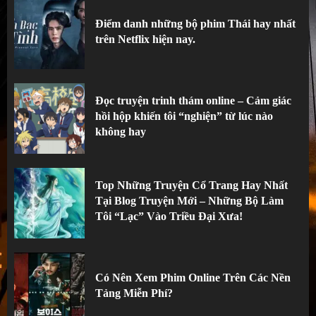
Điểm danh những bộ phim Thái hay nhất
trên Netflix hiện nay.
Đọc truyện trinh thám online – Cảm giác
hồi hộp khiến tôi “nghiện” từ lúc nào
không hay
Top Những Truyện Cổ Trang Hay Nhất
Tại Blog Truyện Mới – Những Bộ Làm
Tôi “Lạc” Vào Triều Đại Xưa!
Có Nên Xem Phim Online Trên Các Nền
Tảng Miễn Phí?