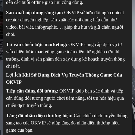
đến các buổi offline giao lưu cộng đồng.
Sản xuất nội dung sáng tạo:
OKVIP sở hữu đội ngũ content
creator chuyên nghiệp, sản xuất các nội dung hấp dẫn như
video, bài viết, infographic,… giúp thu hút và giữ chân người
chơi.
Tư vấn chiến lược marketing:
OKVIP cung cấp dịch vụ tư
vấn chiến lược marketing game toàn diện, từ nghiên cứu thị
trường, định vị sản phẩm đến xây dựng kế hoạch truyền thông
chi tiết.
Lợi Ích Khi Sử Dụng Dịch Vụ Truyền Thông Game Của
OKVIP
Tiếp cận đúng đối tượng:
OKVIP giúp bạn xác định và tiếp
cận đúng đối tượng người chơi tiềm năng, tối ưu hóa hiệu quả
chiến dịch truyền thông.
Tăng độ nhận diện thương hiệu:
Các chiến dịch truyền thông
sáng tạo của OKVIP sẽ giúp tăng độ nhận diện thương hiệu
game của bạn.