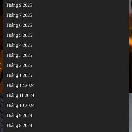
Tháng 9 2025
Tháng 7 2025
Tháng 6 2025
Tháng 5 2025
Tháng 4 2025
Tháng 3 2025
Tháng 2 2025
Tháng 1 2025
Tháng 12 2024
Tháng 11 2024
Tháng 10 2024
Tháng 9 2024
Tháng 8 2024