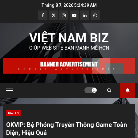
Skip
Tháng 8 7, 2026
5:24:40 AM
to
Facebook
Twitter
Instagram
Youtube
Linkedin
Whatsapp
content
VIỆT NAM BIZ
GIÚP WEB SITE BẠN MẠNH MẼ HƠN
Primary
Menu
Giải Trí
OKVIP: Bệ Phóng Truyền Thông Game Toàn
Diện, Hiệu Quả