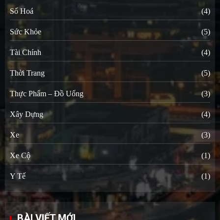
Số Hoá
(4)
Sức Khỏe
(5)
Tài Chính
(4)
Thời Trang
(5)
Thực Phẩm – Đồ Uống
(3)
Xây Dựng
(4)
Xe
(3)
Xe Cộ
(1)
Y Tế
(1)
BÀI VIẾT MỚI