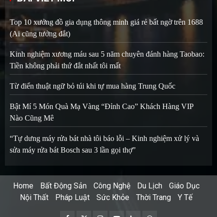
Top 10 xưởng đồ gia dụng thông minh giá rẻ bất ngờ trên 1688
(Ai cũng tưởng đắt)
Kinh nghiệm xương máu sau 5 năm chuyên đánh hàng Taobao:
Tiền không phải thứ đắt nhất tôi mất
Từ điển thuật ngữ bỏ túi khi tự mua hàng Trung Quốc
Bật Mí 5 Món Quà Mạ Vàng “Đỉnh Cao” Khách Hàng VIP
Nào Cũng Mê
“Tự dưng máy rửa bát nhà tôi báo lỗi – Kinh nghiệm xử lý và
sửa máy rửa bát Bosch sau 3 lần gọi thợ”
Home
Bất Động Sản
Công Nghệ
Du Lịch
Giáo Dục
Nội Thất
Pháp Luật
Sức Khỏe
Thời Trang
Y Tế
Facebook
Twitter
Instagram
Youtube
Linkedin
Whatsapp