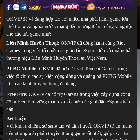
OKVIP đã và đang hợp tác với nhiều nhà phát hành game lớn
nhỏ trong và ngoài nước, mang đến những thành công vang dội
cho các tựa game như:
Liên Minh Huyền Thoại:
OKVIP đã đồng hành cùng Riot
Games trong việc tổ chức các giải đấu eSports lớn và quảng bá
thương hiệu Liên Minh Huyền Thoại tại Việt Nam.
PUBG Mobile:
OKVIP đã hợp tác với Tencent Games trong
việc tổ chức các sự kiện cộng đồng và quảng bá PUBG Mobile
trên các kênh truyền thông đa dạng.
Free Fire:
OKVIP đã hỗ trợ Garena trong việc xây dựng cộng
đồng Free Fire vững mạnh và tổ chức các giải đấu eSports hấp
dẫn.
Kết Luận
Với kinh nghiệm, sự sáng tạo và tâm huyết, OKVIP tự tin mang
đến những giải pháp truyền thông game tốt nhất, giúp các nhà