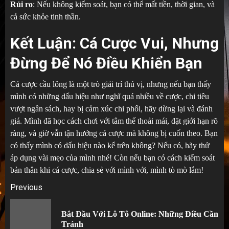
Rủi ro
: Nếu không kiểm soát, bạn có thể mất tiền, thời gian, và
cả sức khỏe tinh thần.
Kết Luận: Cá Cược Vui, Nhưng
Đừng Để Nó Điều Khiển Bạn
Cá cược cầu lông là một trò giải trí thú vị, nhưng nếu bạn thấy
mình có những dấu hiệu như nghĩ quá nhiều về cược, chi tiêu
vượt ngân sách, hay bị cảm xúc chi phối, hãy dừng lại và đánh
giá. Mình đã học cách chơi với tâm thế thoải mái, đặt giới hạn rõ
ràng, và giờ vẫn tận hưởng cá cược mà không bị cuốn theo. Bạn
có thấy mình có dấu hiệu nào kể trên không? Nếu có, hãy thử
áp dụng vài mẹo của mình nhé! Còn nếu bạn có cách kiểm soát
bản thân khi cá cược, chia sẻ với mình với, mình tò mò lắm!
Post
Previous
navigation
Bắt Đầu Với Lô Tô Online: Những Điều Cần
Pr
Tránh
po