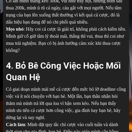
Có lần mình thắng kèo 300k, vui như trẩy hội, nhưng hôm sau
thua 200k, mình ủ rũ cả ngày, cáu gắt với mọi người. Nếu tâm
trạng của bạn lên xuống thất thường vì kết quả cá cược, đó là
dấu hiệu bạn đang để nó chi phối quá nhiều.
Mẹo nhỏ
: Hãy coi cá cược là giải trí, không phải cách kiếm tiền.
Mình giờ cố giữ tâm lý thoải mái, thắng thì vui, thua thì coi như
mua trải nghiệm. Bạn có bị ảnh hưởng cảm xúc khi thua cược
không?
4. Bỏ Bê Công Việc Hoặc Mối
Quan Hệ
Có giai đoạn mình mải mê cá cược đến mức bỏ lỡ deadline công
việc và ít nói chuyện với bạn bè. Một lần, bạn thân nhắn hỏi
thăm mà mình trả lời qua loa vì bận xem kèo. Nếu bạn thấy
mình ưu tiên cá cược hơn công việc, gia đình hay bạn bè, hãy
dừng lại và suy nghĩ.
Cách làm
: Mình đặt quy tắc chỉ cược vào cuối tuần và dành
thời gian cho gia đình, bạn bè. Điều này giúp mình cân bằng