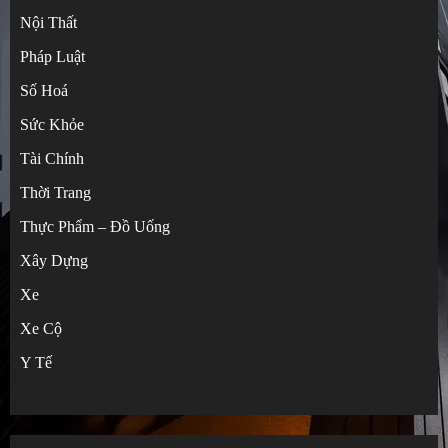
Nội Thất
Pháp Luật
Số Hoá
Sức Khỏe
Tài Chính
Từ điển thuật ngữ bỏ túi khi tự mua hàng
Thời Trang
Trung Quốc
Thực Phẩm – Đồ Uống
3
Xây Dựng
Xe
Bật Mí 5 Món Quà Mạ Vàng “Đỉnh Cao”
Xe Cộ
Khách Hàng VIP Nào Cũng Mê
4
Y Tế
“Tự dưng máy rửa bát nhà tôi báo lỗi –
Kinh nghiệm xử lý và sửa máy rửa bát