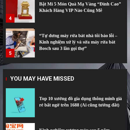
Bật Mí 5 Món Quà Mạ Vàng “Đỉnh Cao”
Khách Hàng VIP Nào Cũng Mê
4
“Tự dưng máy rửa bát nhà tôi báo lỗi –
Kinh nghiệm xử lý và sửa máy rửa bát
Bosch sau 3 lần gọi thợ”
5
Top 10 xưởng đồ gia dụng thông minh giá
YOU MAY HAVE MISSED
rẻ bất ngờ trên 1688 (Ai cũng tưởng đắt)
1
Top 10 xưởng đồ gia dụng thông minh giá
rẻ bất ngờ trên 1688 (Ai cũng tưởng đắt)
Kinh nghiệm xương máu sau 5 năm
chuyên đánh hàng Taobao: Tiền không
phải thứ đắt nhất tôi mất
2