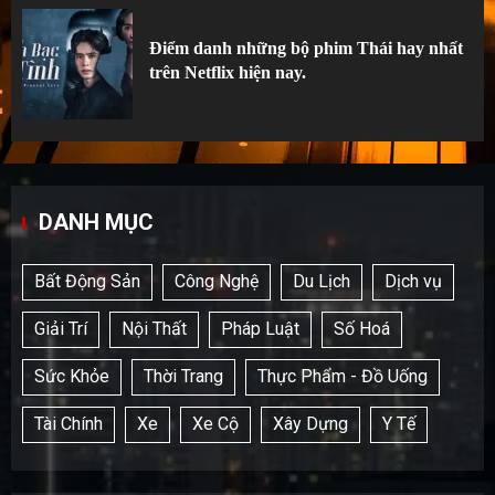
Điểm danh những bộ phim Thái hay nhất
trên Netflix hiện nay.
DANH MỤC
Bất Động Sản
Công Nghệ
Du Lịch
Dịch vụ
Giải Trí
Nội Thất
Pháp Luật
Số Hoá
Sức Khỏe
Thời Trang
Thực Phẩm - Đồ Uống
Tài Chính
Xe
Xe Cộ
Xây Dựng
Y Tế