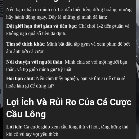
Nếu bạn nhận ra mình có 1-2 dấu hiệu trên, đừng hoảng, nhưng
hãy hành động ngay. Đây là những gì mình đã làm:
Đặt giới hạn thời gian và tiền bạc
: Chỉ chơi 1-2 tiếng/tuần và
không nạp quá số tiền đã định.
Tìm sở thích khác
: Mình bắt đầu tập gym và xem phim để bớt
ám ảnh bởi cá cược.
Nói chuyện với người thân
: Mình chia sẻ với một người bạn
thân, và họ giúp mình giữ kỷ luật.
Hỏi bạn chút
: Nếu cảm thấy nghiện, bạn sẽ tìm ai để chia sẻ
hoặc làm gì để dừng lại?
Lợi Ích Và Rủi Ro Của Cá Cược
Cầu Lông
Lợi ích
: Cá cược giúp xem cầu lông thú vị hơn, tăng hứng thú
khi cổ vũ tay vợt yêu thích.