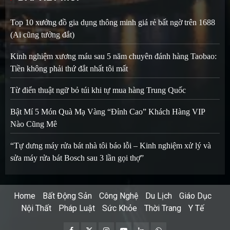
Top 10 xưởng đồ gia dụng thông minh giá rẻ bất ngờ trên 1688
(Ai cũng tưởng đắt)
Kinh nghiệm xương máu sau 5 năm chuyên đánh hàng Taobao:
Tiền không phải thứ đắt nhất tôi mất
Từ điển thuật ngữ bỏ túi khi tự mua hàng Trung Quốc
Bật Mí 5 Món Quà Mạ Vàng “Đỉnh Cao” Khách Hàng VIP
Nào Cũng Mê
“Tự dưng máy rửa bát nhà tôi báo lỗi – Kinh nghiệm xử lý và
sửa máy rửa bát Bosch sau 3 lần gọi thợ”
Home
Bất Động Sản
Công Nghệ
Du Lịch
Giáo Dục
Nội Thất
Pháp Luật
Sức Khỏe
Thời Trang
Y Tế
Facebook
Twitter
Instagram
Youtube
Linkedin
Whatsapp