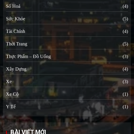
Số Hoá
(4)
Sức Khỏe
(5)
Tài Chính
(4)
Thời Trang
(5)
Thực Phẩm – Đồ Uống
(3)
Xây Dựng
(4)
Xe
(3)
Xe Cộ
(1)
Y Tế
(1)
BÀI VIẾT MỚI