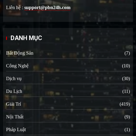
Liên hệ :
support@pbn24h.com
DANH MỤC
Bất Động Sản
(7)
Công Nghệ
(10)
Dịch vụ
(30)
Du Lịch
(11)
Giải Trí
(419)
Nội Thất
(9)
Pháp Luật
(1)