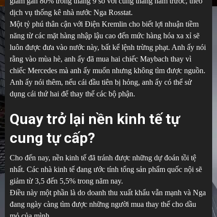
giảm gần 80% trong tháng 9 so với cùng tháng năm trước, theo
dịch vụ thống kê nhà nước Nga Rosstat.
Một tỷ phú thân cận với Điện Kremlin cho biết lợi nhuận tiềm
năng từ các mặt hàng nhập lậu cao đến mức hàng hóa xa xỉ sẽ
luôn được đưa vào nước này, bất kể lệnh trừng phạt. Anh ấy nói
rằng vào mùa hè, anh ấy đã mua hai chiếc Maybach thay vì
chiếc Mercedes mà anh ấy muốn nhưng không tìm được nguồn.
Anh ấy nói thêm, nếu cái đầu tiên bị hỏng, anh ấy có thể sử
dụng cái thứ hai để thay thế các bộ phận.
Quay trở lại nền kinh tế tự
cung tự cấp?
Cho đến nay, nền kinh tế đã tránh được những dự đoán tồi tệ
nhất. Các nhà kinh tế đang ước tính tổng sản phẩm quốc nội sẽ
giảm từ 3,5 đến 5,5% trong năm nay.
Điều này một phần là do doanh thu xuất khẩu vẫn mạnh và Nga
đang ngày càng tìm được những người mua thay thế cho dầu
mỏ của mình.