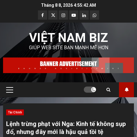
Skip
Tháng 8 8, 2026
4:55:44 AM
to
Facebook
Twitter
Instagram
Youtube
Linkedin
Whatsapp
content
VIỆT NAM BIZ
GIÚP WEB SITE BẠN MẠNH MẼ HƠN
Primary
Menu
Tài Chính
Lệnh trừng phạt với Nga: Kinh tế không sụp
đổ, nhưng đây mới là hậu quả tồi tệ