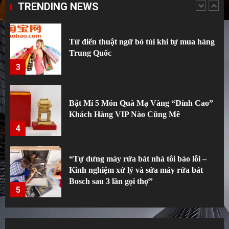
TRENDING NEWS
2
Từ điển thuật ngữ bỏ túi khi tự mua hàng
Trung Quốc
3
Bật Mí 5 Món Quà Mạ Vàng “Đỉnh Cao”
Khách Hàng VIP Nào Cũng Mê
4
“Tự dưng máy rửa bát nhà tôi báo lỗi –
Kinh nghiệm xử lý và sửa máy rửa bát
Bosch sau 3 lần gọi thợ”
5
Top 10 xưởng đồ gia dụng thông minh giá