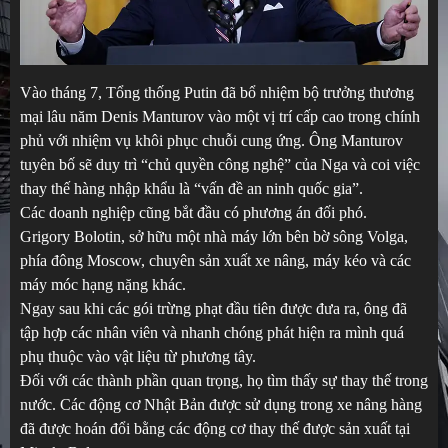
Vào tháng 7, Tổng thống Putin đã bổ nhiệm bộ trưởng thương
mại lâu năm Denis Manturov vào một vị trí cấp cao trong chính
phủ với nhiệm vụ khôi phục chuỗi cung ứng. Ông Manturov
tuyên bố sẽ duy trì “chủ quyền công nghệ” của Nga và coi việc
thay thế hàng nhập khẩu là “vấn đề an ninh quốc gia”.
Các doanh nghiệp cũng bắt đầu có phương án đối phó.
Grigory Bolotin, sở hữu một nhà máy lớn bên bờ sông Volga,
phía đông Moscow, chuyên sản xuất xe nâng, máy kéo và các
máy móc hạng nặng khác.
Ngay sau khi các gói trừng phạt đầu tiên được đưa ra, ông đã
tập hợp các nhân viên và nhanh chóng phát hiện ra mình quá
phụ thuộc vào vật liệu từ phương tây.
Đối với các thành phần quan trọng, họ tìm thấy sự thay thế trong
nước. Các động cơ Nhật Bản được sử dụng trong xe nâng hàng
đã được hoán đổi bằng các động cơ thay thế được sản xuất tại