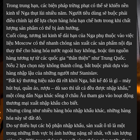
Trong trung hạn, các biện pháp trừng phạt có thể sẽ khiến nền
kinh tế Nga thụt lùi nhiều năm. Người tiêu dùng sẽ buộc phải
điều chỉnh lại để lựa chọn hàng hóa hạn chế hơn trong khi chất
lượng sản phẩm có thể bị ảnh hưởng.
Cuối cùng, tương lai kinh tế dài hạn của Nga phụ thuộc vào việc
liệu Moscow có thể nhanh chóng sản xuất các sản phẩm nội địa
thay thế cho hàng hóa nước ngoài hay không, hoặc tìm nguồn
hàng tương tự từ các quốc gia “thân thiện” như Trung Quốc.
Nếu 2 lựa chọn này không thành công, bắt buộc phải dựa vào
hàng nhập lậu của những người như Stanislav.
“Bất kỳ thương hiệu nào đã rời khỏi Nga, bất kể đó là gì – máy
hút bụi, quần áo, rượu – dù sao thì tất cả đều được nhập khẩu,”
một công dân Nga khác sống ở châu Âu tham gia vào hoạt động
thương mại xuất nhập khẩu cho biết.
Nhưng cũng như nhiều hàng hóa nhập khẩu khác, những hàng
hóa này sẽ đắt đỏ.
Do sự thiếu hụt các bộ phận nhập khẩu, sản xuất ô tô là một
trong những lĩnh vực bị ảnh hưởng nặng nề nhất, với sản lượng