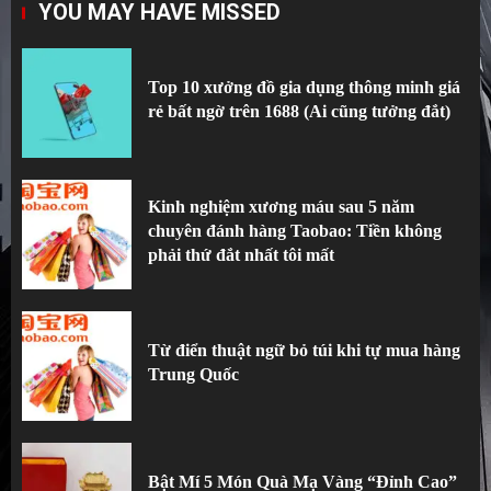
YOU MAY HAVE MISSED
rẻ bất ngờ trên 1688 (Ai cũng tưởng đắt)
1
Top 10 xưởng đồ gia dụng thông minh giá
rẻ bất ngờ trên 1688 (Ai cũng tưởng đắt)
Kinh nghiệm xương máu sau 5 năm
chuyên đánh hàng Taobao: Tiền không
phải thứ đắt nhất tôi mất
2
Kinh nghiệm xương máu sau 5 năm
chuyên đánh hàng Taobao: Tiền không
phải thứ đắt nhất tôi mất
Từ điển thuật ngữ bỏ túi khi tự mua hàng
Trung Quốc
3
Từ điển thuật ngữ bỏ túi khi tự mua hàng
Trung Quốc
Bật Mí 5 Món Quà Mạ Vàng “Đỉnh Cao”