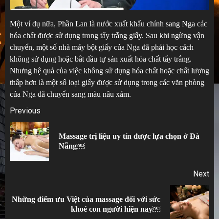
Một ví dụ nữa, Phần Lan là nước xuất khẩu chính sang Nga các
hóa chất được sử dụng trong tẩy trắng giấy. Sau khi ngừng vận
chuyển, một số nhà máy bột giấy của Nga đã phải học cách
không sử dụng hoặc bắt đầu tự sản xuất hóa chất tẩy trắng.
Nhưng hệ quả của việc không sử dụng hóa chất hoặc chất lượng
thấp hơn là một số loại giấy được sử dụng trong các văn phòng
của Nga đã chuyển sang màu nâu xám.
Post
Previous
navigation
Massage trị liệu uy tín được lựa chọn ở Đà
Pr
Nẵng￼
po
Next
Những điểm ưu Việt của massage đối với sức
Next
khoẻ con người hiện nay￼
post: