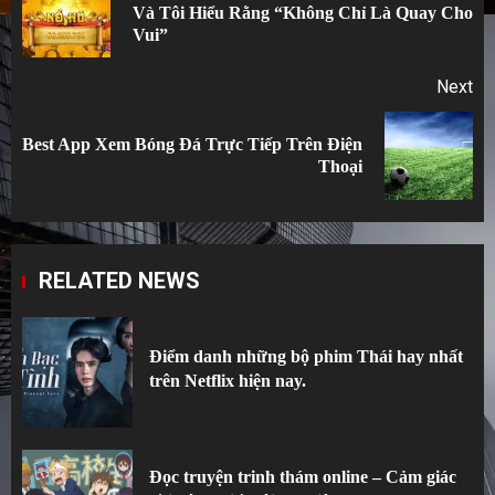
Pr
Và Tôi Hiểu Rằng “Không Chỉ Là Quay Cho
po
Vui”
Next
Best App Xem Bóng Đá Trực Tiếp Trên Điện
Next
Thoại
post:
RELATED NEWS
Điểm danh những bộ phim Thái hay nhất
trên Netflix hiện nay.
Đọc truyện trinh thám online – Cảm giác