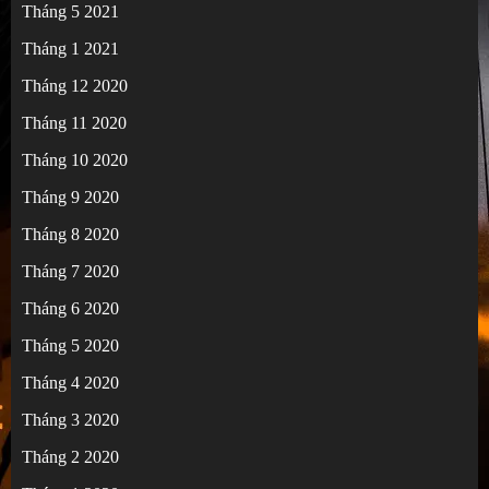
Tháng 5 2021
Tháng 1 2021
Tháng 12 2020
Tháng 11 2020
Tháng 10 2020
Tháng 9 2020
Tháng 8 2020
Tháng 7 2020
Tháng 6 2020
Tháng 5 2020
Tháng 4 2020
Tháng 3 2020
Tháng 2 2020