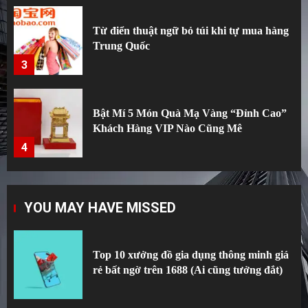
Bật Mí 5 Món Quà Mạ Vàng “Đỉnh Cao”
Khách Hàng VIP Nào Cũng Mê
4
“Tự dưng máy rửa bát nhà tôi báo lỗi –
Kinh nghiệm xử lý và sửa máy rửa bát
Bosch sau 3 lần gọi thợ”
5
Top 10 xưởng đồ gia dụng thông minh giá
YOU MAY HAVE MISSED
rẻ bất ngờ trên 1688 (Ai cũng tưởng đắt)
1
Top 10 xưởng đồ gia dụng thông minh giá
rẻ bất ngờ trên 1688 (Ai cũng tưởng đắt)
Kinh nghiệm xương máu sau 5 năm
chuyên đánh hàng Taobao: Tiền không
phải thứ đắt nhất tôi mất