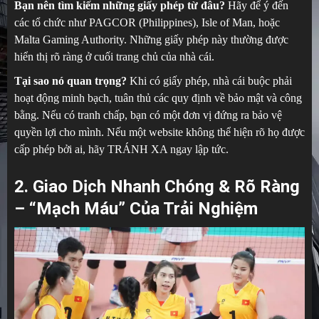
Bạn nên tìm kiếm những giấy phép từ đâu?
Hãy để ý đến
các tổ chức như PAGCOR (Philippines), Isle of Man, hoặc
Malta Gaming Authority. Những giấy phép này thường được
hiển thị rõ ràng ở cuối trang chủ của nhà cái.
Tại sao nó quan trọng?
Khi có giấy phép, nhà cái buộc phải
hoạt động minh bạch, tuân thủ các quy định về bảo mật và công
bằng. Nếu có tranh chấp, bạn có một đơn vị đứng ra bảo vệ
quyền lợi cho mình. Nếu một website không thể hiện rõ họ được
cấp phép bởi ai, hãy TRÁNH XA ngay lập tức.
2. Giao Dịch Nhanh Chóng & Rõ Ràng
– “Mạch Máu” Của Trải Nghiệm