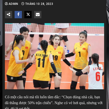
ADMIN
THÁNG 10 28, 2023
Có một câu nói mà tôi luôn tâm đắc: “Chọn đúng nhà cái, bạn
đã thắng được 50% trận chiến”. Nghe có vẻ hơi quá, nhưng với
tôi, đó là sự thật.