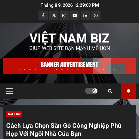
Skip
Tháng 8 9, 2026
12:29:05 PM
to
Facebook
Twitter
Instagram
Youtube
Linkedin
Whatsapp
content
VIỆT NAM BIZ
GIÚP WEB SITE BẠN MẠNH MẼ HƠN
Primary
Menu
Nội Thất
Cách Lựa Chọn Sàn Gỗ Công Nghiệp Phù
Hợp Với Ngôi Nhà Của Bạn