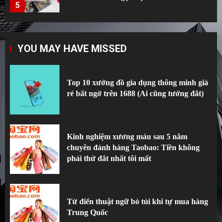
5
Top 10 xưởng đồ gia dụng thông minh giá
YOU MAY HAVE MISSED
rẻ bất ngờ trên 1688 (Ai cũng tưởng đắt)
1
Top 10 xưởng đồ gia dụng thông minh giá
rẻ bất ngờ trên 1688 (Ai cũng tưởng đắt)
Kinh nghiệm xương máu sau 5 năm
chuyên đánh hàng Taobao: Tiền không
phải thứ đắt nhất tôi mất
2
Kinh nghiệm xương máu sau 5 năm
chuyên đánh hàng Taobao: Tiền không
phải thứ đắt nhất tôi mất
Từ điển thuật ngữ bỏ túi khi tự mua hàng
Trung Quốc
3
Từ điển thuật ngữ bỏ túi khi tự mua hàng
Trung Quốc