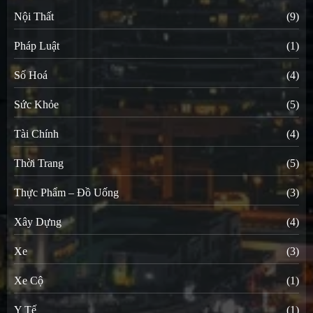
Nội Thất
(9)
Pháp Luật
(1)
Số Hoá
(4)
Sức Khỏe
(5)
Tài Chính
(4)
Thời Trang
(5)
Thực Phẩm – Đồ Uống
(3)
Xây Dựng
(4)
Xe
(3)
Xe Cộ
(1)
Y Tế
(1)