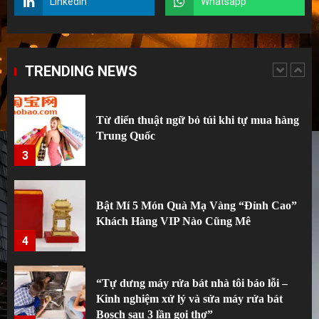
Linkedin
Whatsapp
Kinh nghiệm xương máu sau 5 năm
chuyên đánh hàng Taobao: Tiền không
phải thứ đắt nhất tôi mất
TRENDING NEWS
2
Từ điển thuật ngữ bỏ túi khi tự mua hàng
Trung Quốc
3
Bật Mí 5 Món Quà Mạ Vàng “Đỉnh Cao”
Khách Hàng VIP Nào Cũng Mê
4
“Tự dưng máy rửa bát nhà tôi báo lỗi –
Kinh nghiệm xử lý và sửa máy rửa bát
Bosch sau 3 lần gọi thợ”