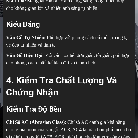
Màu Tối:
Mang lại cảm giác ấm cúng, sang trọng, thích hợp
cho không gian lớn và nhiều ánh sáng tự nhiên.
Kiểu Dáng
Vân Gỗ Tự Nhiên:
Phù hợp với phong cách cổ điển, mang lại
vẻ đẹp tự nhiên và tinh tế.
Vân Gỗ Hiện Đại:
Với các họa tiết đơn giản, tối giản, phù hợp
cho phong cách thiết kế hiện đại và thanh lịch.
4. Kiểm Tra Chất Lượng Và
Chứng Nhận
Kiểm Tra Độ Bền
Chỉ Số AC (Abrasion Class):
Chỉ số AC đánh giá khả năng
chống mài mòn của sàn gỗ. AC3, AC4 là lựa chọn phổ biến cho
gia đình, trong khi AC5, AC6 thích hợp cho khu vực công cộng