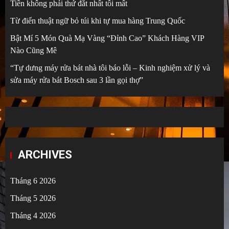
Tiền không phải thứ đắt nhất tôi mất
Từ điển thuật ngữ bỏ túi khi tự mua hàng Trung Quốc
Bật Mí 5 Món Quà Mạ Vàng “Đỉnh Cao” Khách Hàng VIP
Nào Cũng Mê
“Tự dưng máy rửa bát nhà tôi báo lỗi – Kinh nghiệm xử lý và
sửa máy rửa bát Bosch sau 3 lần gọi thợ”
ARCHIVES
Tháng 6 2026
Tháng 5 2026
Tháng 4 2026