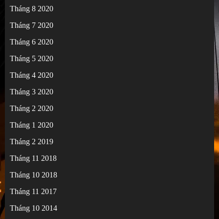
Tháng 8 2020
Tháng 7 2020
Tháng 6 2020
Tháng 5 2020
Tháng 4 2020
Tháng 3 2020
Tháng 2 2020
Tháng 1 2020
Tháng 2 2019
Tháng 11 2018
Tháng 10 2018
Tháng 11 2017
Tháng 10 2014