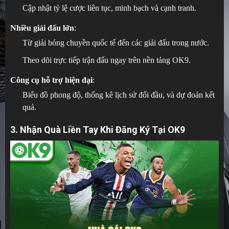
Cập nhật tỷ lệ cược liên tục, minh bạch và cạnh tranh.
Nhiều giải đấu lớn
:
Từ giải bóng chuyền quốc tế đến các giải đấu trong nước.
Theo dõi trực tiếp trận đấu ngay trên nền tảng OK9.
Công cụ hỗ trợ hiện đại
:
Biểu đồ phong độ, thống kê lịch sử đối đầu, và dự đoán kết
quả.
3. Nhận Quà Liền Tay Khi Đăng Ký Tại OK9