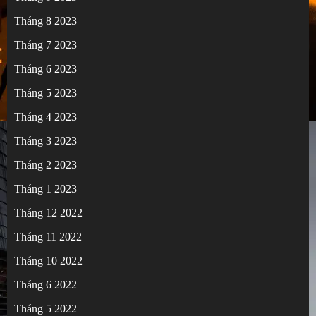
Tháng 8 2023
Tháng 7 2023
Tháng 6 2023
Tháng 5 2023
Tháng 4 2023
Tháng 3 2023
Tháng 2 2023
Tháng 1 2023
Tháng 12 2022
Tháng 11 2022
Tháng 10 2022
Tháng 6 2022
Tháng 5 2022