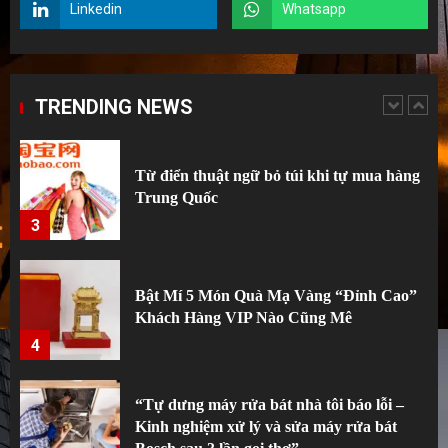
Linkedin
Whatsapp
Kinh nghiệm xương máu sau 5 năm
chuyên đánh hàng Taobao: Tiền không
phải thứ đắt nhất tôi mất
TRENDING NEWS
2
Từ điển thuật ngữ bỏ túi khi tự mua hàng
Trung Quốc
3
Bật Mí 5 Món Quà Mạ Vàng “Đỉnh Cao”
Khách Hàng VIP Nào Cũng Mê
4
“Tự dưng máy rửa bát nhà tôi báo lỗi –
Kinh nghiệm xử lý và sửa máy rửa bát