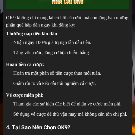
OK9 không chỉ mang lại cơ hội cá cược mà còn tặng bạn những
phần quà hấp dẫn ngay khi đăng ký:
Thưởng nạp tiền lần đầu
:
Nhận ngay 100% giá trị nạp lần đầu tiên.
Tăng vốn cược, tăng cơ hội chiến thắng.
Hoàn tiền cá cược
:
Hoàn trả một phần số tiền cược thua mỗi tuần.
Giảm rủi ro và kéo dài trải nghiệm cá cược.
Vé cược miễn phí
:
Tham gia các sự kiện đặc biệt để nhận vé cược miễn phí.
Sử dụng vé cược để thử vận may mà không cần tốn chi phí.
4. Tại Sao Nên Chọn OK9?