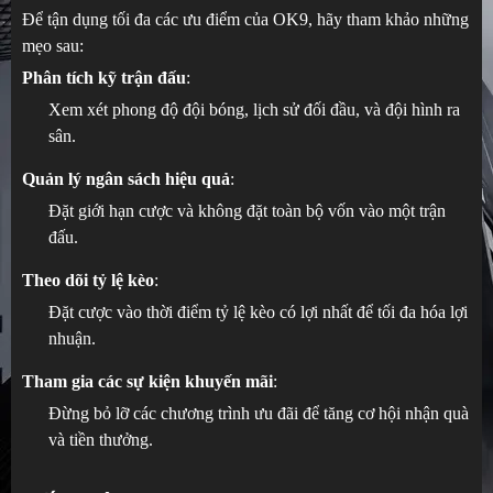
Để tận dụng tối đa các ưu điểm của OK9, hãy tham khảo những
mẹo sau:
Phân tích kỹ trận đấu
:
Xem xét phong độ đội bóng, lịch sử đối đầu, và đội hình ra
sân.
Quản lý ngân sách hiệu quả
:
Đặt giới hạn cược và không đặt toàn bộ vốn vào một trận
đấu.
Theo dõi tỷ lệ kèo
:
Đặt cược vào thời điểm tỷ lệ kèo có lợi nhất để tối đa hóa lợi
nhuận.
Tham gia các sự kiện khuyến mãi
:
Đừng bỏ lỡ các chương trình ưu đãi để tăng cơ hội nhận quà
và tiền thưởng.