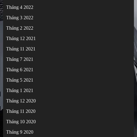
Tháng 4 2022
Tháng 3 2022
Tháng 2 2022
Tháng 12 2021
Tháng 11 2021
Tháng 7 2021
Tháng 6 2021
Tháng 5 2021
Tháng 1 2021
Tháng 12 2020
Tháng 11 2020
Tháng 10 2020
Tháng 9 2020