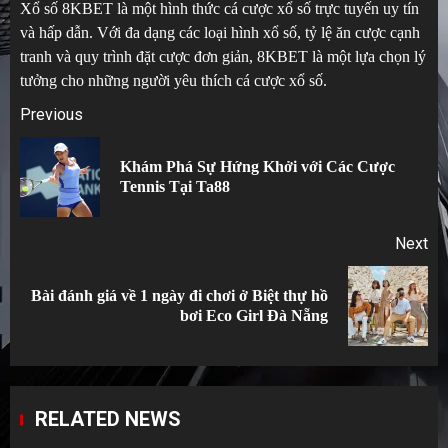
Xổ số 8KBET là một hình thức cá cược xổ số trực tuyến uy tín
và hấp dẫn. Với đa dạng các loại hình xổ số, tỷ lệ ăn cược cạnh
tranh và quy trình đặt cược đơn giản, 8KBET là một lựa chọn lý
tưởng cho những người yêu thích cá cược xổ số.
Post
Previous
navigation
Khám Phá Sự Hứng Khởi với Các Cược
Pr
Tennis Tại Ta88
po
Next
Bài đánh giá về 1 ngày đi chơi ở Biệt thự hồ
Next
bơi Eco Girl Đà Nẵng
post:
RELATED NEWS