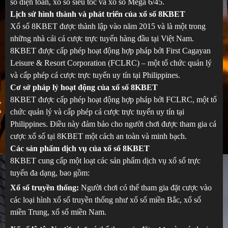
số điện toán, xổ số siêu tốc và xổ số Mega 6/45.
Lịch sử hình thành và phát triển của xổ số 8KBET
Xổ số 8KBET được thành lập vào năm 2015 và là một trong
những nhà cái cá cược trực tuyến hàng đầu tại Việt Nam.
8KBET được cấp phép hoạt động hợp pháp bởi First Cagayan
Leisure & Resort Corporation (FCLRC) – một tổ chức quản lý
và cấp phép cá cược trực tuyến uy tín tại Philippines.
Cơ sở pháp lý hoạt động của xổ số 8KBET
8KBET được cấp phép hoạt động hợp pháp bởi FCLRC, một tổ
chức quản lý và cấp phép cá cược trực tuyến uy tín tại
Philippines. Điều này đảm bảo cho người chơi được tham gia cá
cược xổ số tại 8KBET một cách an toàn và minh bạch.
Các sản phẩm dịch vụ của xổ số 8KBET
8KBET cung cấp một loạt các sản phẩm dịch vụ xổ số trực
tuyến đa dạng, bao gồm:
Xổ số truyền thống:
Người chơi có thể tham gia đặt cược vào
các loại hình xổ số truyền thống như xổ số miền Bắc, xổ số
miền Trung, xổ số miền Nam.