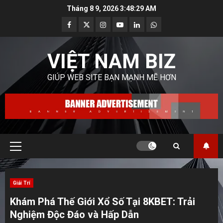
Skip
Tháng 8 9, 2026
3:48:31 AM
to
Facebook
Twitter
Instagram
Youtube
Linkedin
Whatsapp
content
VIỆT NAM BIZ
GIÚP WEB SITE BẠN MẠNH MẼ HƠN
Primary
Menu
Giải Trí
Khám Phá Thế Giới Xổ Số Tại 8KBET: Trải
Nghiệm Độc Đáo và Hấp Dẫn