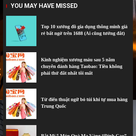
Top 10 xưởng đồ gia dụng thông minh giá
YOU MAY HAVE MISSED
rẻ bất ngờ trên 1688 (Ai cũng tưởng đắt)
1
Top 10 xưởng đồ gia dụng thông minh giá
rẻ bất ngờ trên 1688 (Ai cũng tưởng đắt)
Kinh nghiệm xương máu sau 5 năm
chuyên đánh hàng Taobao: Tiền không
phải thứ đắt nhất tôi mất
2
Kinh nghiệm xương máu sau 5 năm
chuyên đánh hàng Taobao: Tiền không
phải thứ đắt nhất tôi mất
Từ điển thuật ngữ bỏ túi khi tự mua hàng
Trung Quốc
3
Từ điển thuật ngữ bỏ túi khi tự mua hàng
Trung Quốc
Bật Mí 5 Món Quà Mạ Vàng “Đỉnh Cao”