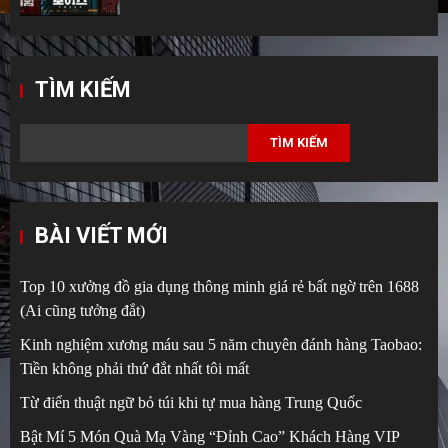
TÌM KIẾM
TÌM KIẾM
BÀI VIẾT MỚI
Top 10 xưởng đồ gia dụng thông minh giá rẻ bất ngờ trên 1688
(Ai cũng tưởng đắt)
Kinh nghiệm xương máu sau 5 năm chuyên đánh hàng Taobao:
Tiền không phải thứ đắt nhất tôi mất
Từ điển thuật ngữ bỏ túi khi tự mua hàng Trung Quốc
Bật Mí 5 Món Quà Mạ Vàng “Đỉnh Cao” Khách Hàng VIP