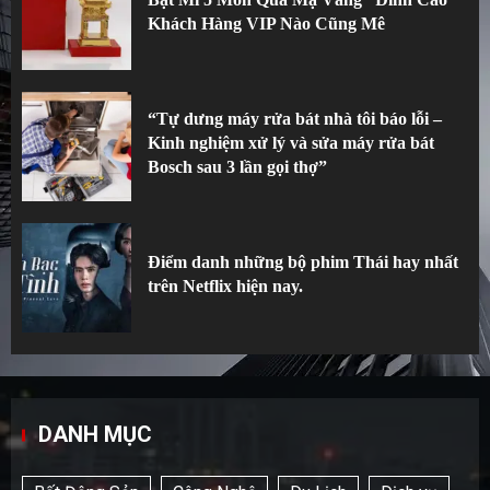
Khách Hàng VIP Nào Cũng Mê
“Tự dưng máy rửa bát nhà tôi báo lỗi –
Kinh nghiệm xử lý và sửa máy rửa bát
Bosch sau 3 lần gọi thợ”
Điểm danh những bộ phim Thái hay nhất
trên Netflix hiện nay.
DANH MỤC