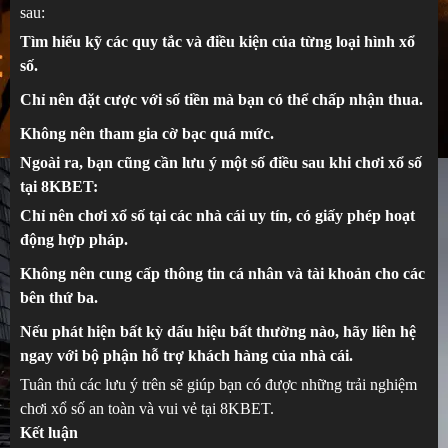
sau:
Tìm hiểu kỹ các quy tắc và điều kiện của từng loại hình xổ
số.
Chỉ nên đặt cược với số tiền mà bạn có thể chấp nhận thua.
Không nên tham gia cờ bạc quá mức.
Ngoài ra, bạn cũng cần lưu ý một số điều sau khi chơi xổ số
tại 8KBET:
Chỉ nên chơi xổ số tại các nhà cái uy tín, có giấy phép hoạt
động hợp pháp.
Không nên cung cấp thông tin cá nhân và tài khoản cho các
bên thứ ba.
Nếu phát hiện bất kỳ dấu hiệu bất thường nào, hãy liên hệ
ngay với bộ phận hỗ trợ khách hàng của nhà cái.
Tuân thủ các lưu ý trên sẽ giúp bạn có được những trải nghiệm
chơi xổ số an toàn và vui vẻ tại 8KBET.
Kết luận