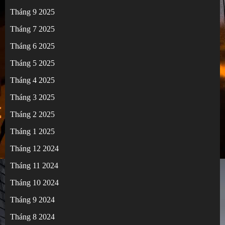
Tháng 9 2025
Tháng 7 2025
Tháng 6 2025
Tháng 5 2025
Tháng 4 2025
Tháng 3 2025
Tháng 2 2025
Tháng 1 2025
Tháng 12 2024
Tháng 11 2024
Tháng 10 2024
Tháng 9 2024
Tháng 8 2024