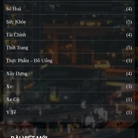
Số Hoá
(4)
Sức Khỏe
(5)
Tài Chính
(4)
Thời Trang
(5)
Thực Phẩm – Đồ Uống
(3)
Xây Dựng
(4)
Xe
(3)
Xe Cộ
(1)
Y Tế
(1)