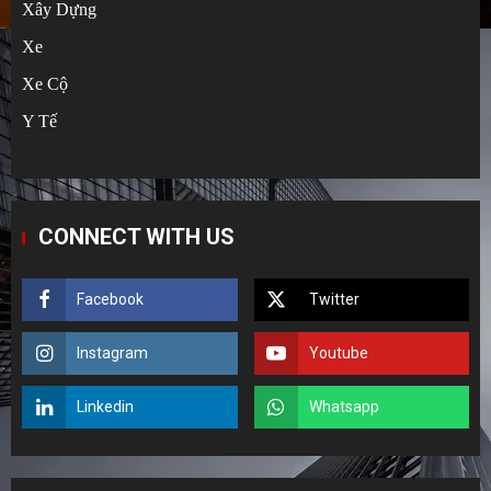
Xây Dựng
Xe
Bật Mí 5 Món Quà Mạ Vàng “Đỉnh Cao”
Xe Cộ
Khách Hàng VIP Nào Cũng Mê
4
Y Tế
“Tự dưng máy rửa bát nhà tôi báo lỗi –
Kinh nghiệm xử lý và sửa máy rửa bát
Bosch sau 3 lần gọi thợ”
CONNECT WITH US
5
Facebook
Twitter
Top 10 xưởng đồ gia dụng thông minh giá
rẻ bất ngờ trên 1688 (Ai cũng tưởng đắt)
Instagram
Youtube
1
Linkedin
Whatsapp
Kinh nghiệm xương máu sau 5 năm
chuyên đánh hàng Taobao: Tiền không