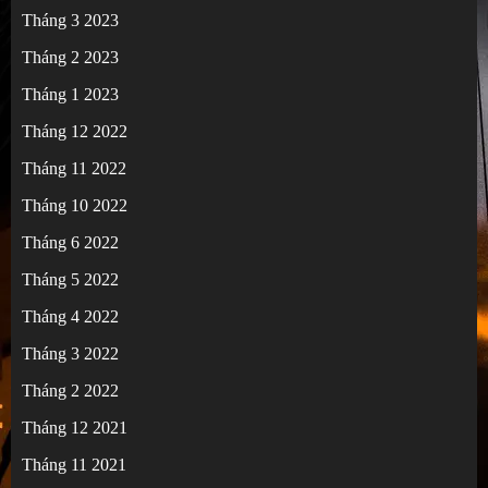
Tháng 3 2023
Tháng 2 2023
Tháng 1 2023
Tháng 12 2022
Tháng 11 2022
Tháng 10 2022
Tháng 6 2022
Tháng 5 2022
Tháng 4 2022
Tháng 3 2022
Tháng 2 2022
Tháng 12 2021
Tháng 11 2021