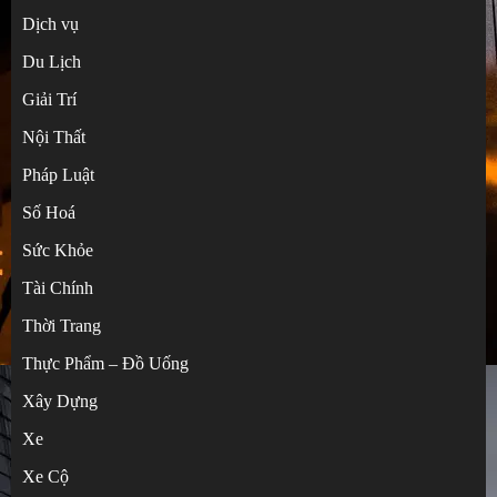
Dịch vụ
Du Lịch
Giải Trí
Nội Thất
Pháp Luật
Số Hoá
Sức Khỏe
Tài Chính
Từ điển thuật ngữ bỏ túi khi tự mua hàng
Thời Trang
Trung Quốc
Thực Phẩm – Đồ Uống
3
Xây Dựng
Xe
Bật Mí 5 Món Quà Mạ Vàng “Đỉnh Cao”
Xe Cộ
Khách Hàng VIP Nào Cũng Mê