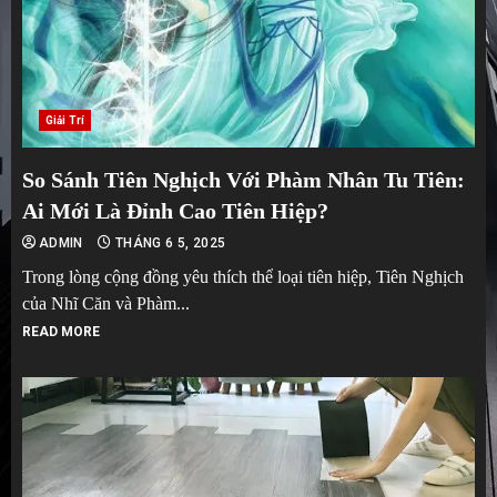
Giải Trí
So Sánh Tiên Nghịch Với Phàm Nhân Tu Tiên:
Ai Mới Là Đỉnh Cao Tiên Hiệp?
ADMIN
THÁNG 6 5, 2025
Trong lòng cộng đồng yêu thích thể loại tiên hiệp, Tiên Nghịch
của Nhĩ Căn và Phàm...
READ MORE