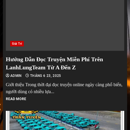
Giải Trí
Hướng Dẫn Đọc Truyện Miễn Phí Trên
LanhLungTeam Từ A Đến Z
ADMIN
THÁNG 6 23, 2025
Giới thiệu Trong thời đại đọc truyện online ngày càng phổ biến,
người dùng có nhiều lựa...
READ MORE