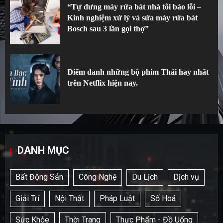
“Tự dưng máy rửa bát nhà tôi báo lỗi –
Kinh nghiệm xử lý và sửa máy rửa bát
Bosch sau 3 lần gọi thợ”
Điểm danh những bộ phim Thái hay nhất
trên Netflix hiện nay.
DANH MỤC
Bất Động Sản
Công Nghệ
Du Lịch
Dịch vụ
Giải Trí
Nội Thất
Pháp Luật
Số Hoá
Sức Khỏe
Thời Trang
Thực Phẩm - Đồ Uống