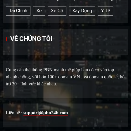
Tài Chính
Xe
Xe Cộ
Xây Dựng
Y Tế
VỀ CHÚNG TÔI
Cung cấp thệ thống PBN mạnh mẽ giúp bạn có cơ vào top
nhanh chống, với hơn 100+ domain VN , và domain quốc tế, hỗ
trợ 30+ lĩnh vực khác nhau.
Liên hệ :
support@pbn24h.com